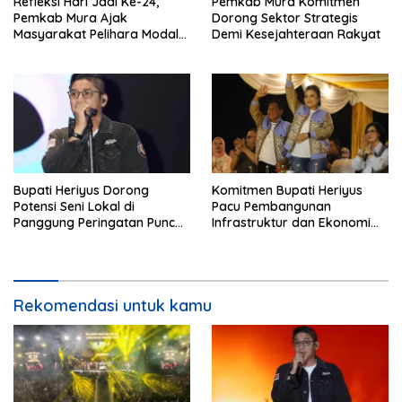
Refleksi Hari Jadi Ke-24,
Pemkab Mura Komitmen
Pemkab Mura Ajak
Dorong Sektor Strategis
Masyarakat Pelihara Modal
Demi Kesejahteraan Rakyat
Pembangunan
Bupati Heriyus Dorong
Komitmen Bupati Heriyus
Potensi Seni Lokal di
Pacu Pembangunan
Panggung Peringatan Puncak
Infrastruktur dan Ekonomi
Mura
Mura
Rekomendasi untuk kamu