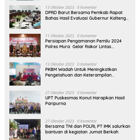
13 Oktober 2023
0 Komentar
DPRD Barut Bersama Pemkab Rapat
Bahas Hasil Evaluasi Gubernur Kalteng
terhadap Raperda APBD Perubahan
2023
11 Oktober 2023
0 Komentar
Persiapan Pengamanan Pemilu 2024
Polres Mura Gelar Rakor Lintas
Sektoral
13 Oktober 2023
0 Komentar
PKBM Wadah Untuk Meningkatkan
Pengetahuan dan Keterampilan
Masyarakat Dalam Bidang Ekonomi
27 Oktober 2023
0 Komentar
UPT Puskesmas Konut Harapkan Hasil
Paripurna
27 Oktober 2023
0 Komentar
Bersama TNI dan POLRI, PT IMK salurkan
bantuan di kegiatan Jumat Berkah