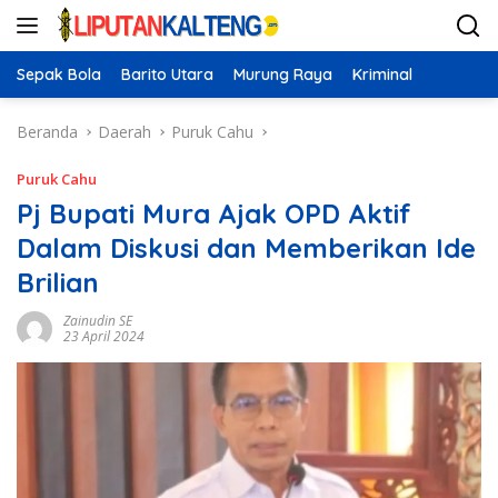
Langsung
ke
konten
Sepak Bola
Barito Utara
Murung Raya
Kriminal
Beranda
Daerah
Puruk Cahu
Puruk Cahu
Pj Bupati Mura Ajak OPD Aktif
Dalam Diskusi dan Memberikan Ide
Brilian
Zainudin SE
23 April 2024