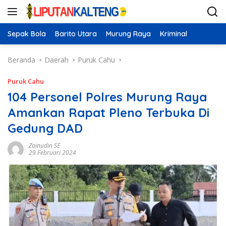
Langsung
ke
konten
Sepak Bola
Barito Utara
Murung Raya
Kriminal
Beranda
Daerah
Puruk Cahu
Puruk Cahu
104 Personel Polres Murung Raya
Amankan Rapat Pleno Terbuka Di
Gedung DAD
Zainudin SE
29 Februari 2024