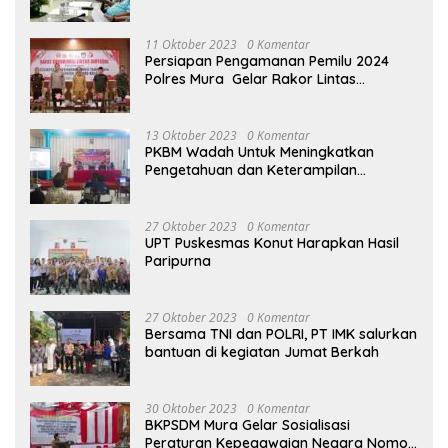
terhadap Raperda APBD Perubahan
2023
11 Oktober 2023
0 Komentar
Persiapan Pengamanan Pemilu 2024
Polres Mura Gelar Rakor Lintas
Sektoral
13 Oktober 2023
0 Komentar
PKBM Wadah Untuk Meningkatkan
Pengetahuan dan Keterampilan
Masyarakat Dalam Bidang Ekonomi
27 Oktober 2023
0 Komentar
UPT Puskesmas Konut Harapkan Hasil
Paripurna
27 Oktober 2023
0 Komentar
Bersama TNI dan POLRI, PT IMK salurkan
bantuan di kegiatan Jumat Berkah
30 Oktober 2023
0 Komentar
BKPSDM Mura Gelar Sosialisasi
Peraturan Kepegawaian Negara Nomor