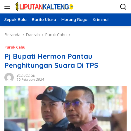
Langsung
ke
konten
Sepak Bola
Barito Utara
Murung Raya
Kriminal
Beranda
Daerah
Puruk Cahu
Puruk Cahu
Pj Bupati Hermon Pantau
Penghitungan Suara Di TPS
Zainudin SE
15 Februari 2024