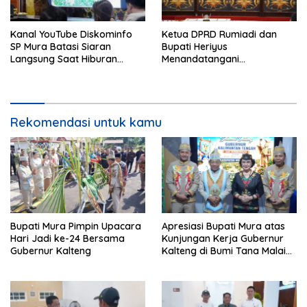
Kanal YouTube Diskominfo
Ketua DPRD Rumiadi dan
SP Mura Batasi Siaran
Bupati Heriyus
Langsung Saat Hiburan
Menandatangani
Rakyat HUT ke-24
Kesepakatan Raperda
Perangkat Daerah
Rekomendasi untuk kamu
Bupati Mura Pimpin Upacara
Apresiasi Bupati Mura atas
Hari Jadi ke-24 Bersama
Kunjungan Kerja Gubernur
Gubernur Kalteng
Kalteng di Bumi Tana Malai
Tolung Lingu