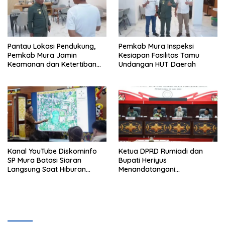
Pantau Lokasi Pendukung,
Pemkab Mura Inspeksi
Pemkab Mura Jamin
Kesiapan Fasilitas Tamu
Keamanan dan Ketertiban
Undangan HUT Daerah
HUT Daerah
Kanal YouTube Diskominfo
Ketua DPRD Rumiadi dan
SP Mura Batasi Siaran
Bupati Heriyus
Langsung Saat Hiburan
Menandatangani
Rakyat HUT ke-24
Kesepakatan Raperda
Perangkat Daerah