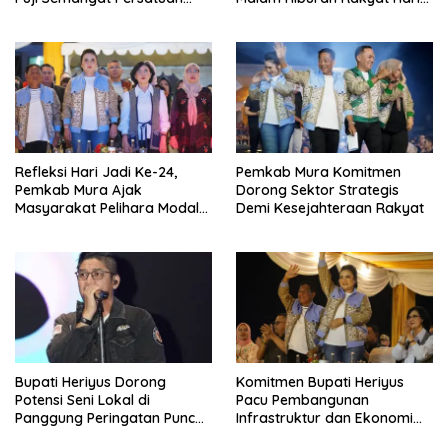
Masyarakat
Jadi Ke-24 Mura
Refleksi Hari Jadi Ke-24,
Pemkab Mura Komitmen
Pemkab Mura Ajak
Dorong Sektor Strategis
Masyarakat Pelihara Modal
Demi Kesejahteraan Rakyat
Pembangunan
Bupati Heriyus Dorong
Komitmen Bupati Heriyus
Potensi Seni Lokal di
Pacu Pembangunan
Panggung Peringatan Puncak
Infrastruktur dan Ekonomi
Mura
Mura