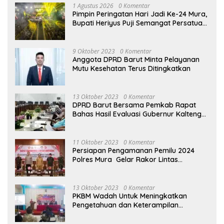
1 Agustus 2026
0 Komentar
Pimpin Peringatan Hari Jadi Ke-24 Mura,
Bupati Heriyus Puji Semangat Persatuan
Masyarakat
9 Oktober 2023
0 Komentar
Anggota DPRD Barut Minta Pelayanan
Mutu Kesehatan Terus Ditingkatkan
13 Oktober 2023
0 Komentar
DPRD Barut Bersama Pemkab Rapat
Bahas Hasil Evaluasi Gubernur Kalteng
terhadap Raperda APBD Perubahan
2023
11 Oktober 2023
0 Komentar
Persiapan Pengamanan Pemilu 2024
Polres Mura Gelar Rakor Lintas
Sektoral
13 Oktober 2023
0 Komentar
PKBM Wadah Untuk Meningkatkan
Pengetahuan dan Keterampilan
Masyarakat Dalam Bidang Ekonomi