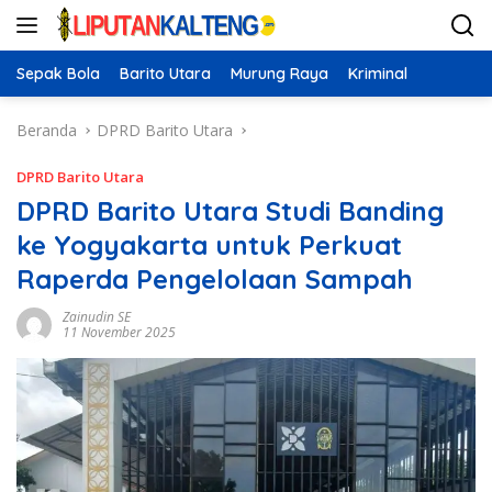
Langsung
ke
konten
Sepak Bola
Barito Utara
Murung Raya
Kriminal
Beranda
DPRD Barito Utara
DPRD Barito Utara
DPRD Barito Utara Studi Banding
ke Yogyakarta untuk Perkuat
Raperda Pengelolaan Sampah
Zainudin SE
11 November 2025