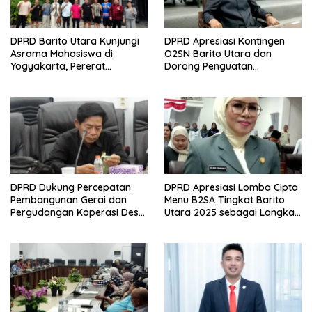
DPRD Barito Utara Kunjungi
DPRD Apresiasi Kontingen
Asrama Mahasiswa di
O2SN Barito Utara dan
Yogyakarta, Pererat
Dorong Penguatan
Dukungan dan Sinergi
Pembinaan Olahraga Pelajar
Pendidikan
DPRD Dukung Percepatan
DPRD Apresiasi Lomba Cipta
Pembangunan Gerai dan
Menu B2SA Tingkat Barito
Pergudangan Koperasi Desa
Utara 2025 sebagai Langkah
Merah Putih di Barito Utara
Perkuat Ketahanan Pangan
Lokal