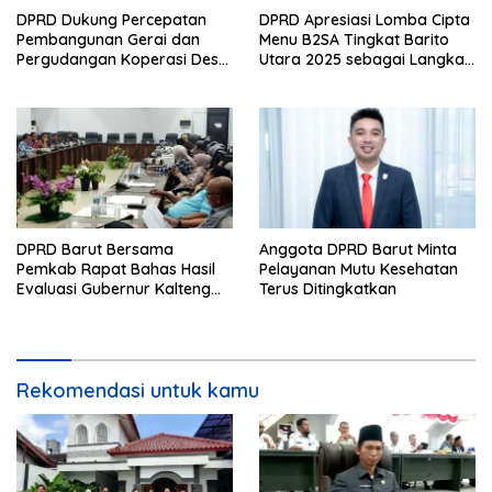
DPRD Dukung Percepatan
DPRD Apresiasi Lomba Cipta
Pembangunan Gerai dan
Menu B2SA Tingkat Barito
Pergudangan Koperasi Desa
Utara 2025 sebagai Langkah
Merah Putih di Barito Utara
Perkuat Ketahanan Pangan
Lokal
DPRD Barut Bersama
Anggota DPRD Barut Minta
Pemkab Rapat Bahas Hasil
Pelayanan Mutu Kesehatan
Evaluasi Gubernur Kalteng
Terus Ditingkatkan
terhadap Raperda APBD
Perubahan 2023
Rekomendasi untuk kamu