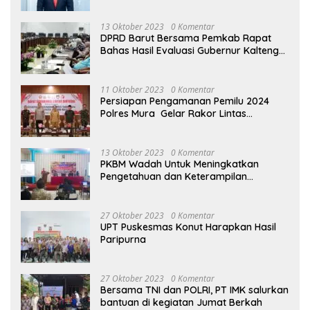
13 Oktober 2023
0 Komentar
DPRD Barut Bersama Pemkab Rapat
Bahas Hasil Evaluasi Gubernur Kalteng
terhadap Raperda APBD Perubahan
2023
11 Oktober 2023
0 Komentar
Persiapan Pengamanan Pemilu 2024
Polres Mura Gelar Rakor Lintas
Sektoral
13 Oktober 2023
0 Komentar
PKBM Wadah Untuk Meningkatkan
Pengetahuan dan Keterampilan
Masyarakat Dalam Bidang Ekonomi
27 Oktober 2023
0 Komentar
UPT Puskesmas Konut Harapkan Hasil
Paripurna
27 Oktober 2023
0 Komentar
Bersama TNI dan POLRI, PT IMK salurkan
bantuan di kegiatan Jumat Berkah