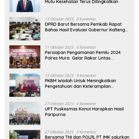
Mutu Kesehatan Terus Ditingkatkan
13 Oktober 2023
0 Komentar
DPRD Barut Bersama Pemkab Rapat
Bahas Hasil Evaluasi Gubernur Kalteng
terhadap Raperda APBD Perubahan
2023
11 Oktober 2023
0 Komentar
Persiapan Pengamanan Pemilu 2024
Polres Mura Gelar Rakor Lintas
Sektoral
13 Oktober 2023
0 Komentar
PKBM Wadah Untuk Meningkatkan
Pengetahuan dan Keterampilan
Masyarakat Dalam Bidang Ekonomi
27 Oktober 2023
0 Komentar
UPT Puskesmas Konut Harapkan Hasil
Paripurna
27 Oktober 2023
0 Komentar
Bersama TNI dan POLRI, PT IMK salurkan