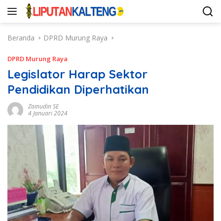
Langsung
ke
konten
Beranda
DPRD Murung Raya
DPRD Murung Raya
Legislator Harap Sektor
Pendidikan Diperhatikan
Zainudin SE
4 Januari 2024