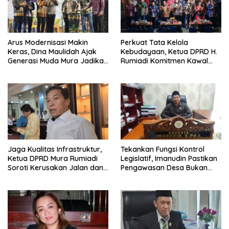
Arus Modernisasi Makin
Perkuat Tata Kelola
Keras, Dina Maulidah Ajak
Kebudayaan, Ketua DPRD H.
Generasi Muda Mura Jadikan
Rumiadi Komitmen Kawal
Seni Tradisi Benteng Moral
Alokasi Anggaran Seni Mura
Jaga Kualitas Infrastruktur,
Tekankan Fungsi Kontrol
Ketua DPRD Mura Rumiadi
Legislatif, Imanudin Pastikan
Soroti Kerusakan Jalan dan
Pengawasan Desa Bukan
Jembatan
untuk Mempersulit