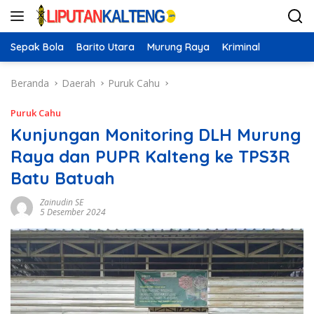
Langsung
ke
konten
Sepak Bola
Barito Utara
Murung Raya
Kriminal
Beranda
Daerah
Puruk Cahu
Puruk Cahu
Kunjungan Monitoring DLH Murung
Raya dan PUPR Kalteng ke TPS3R
Batu Batuah
Zainudin SE
5 Desember 2024