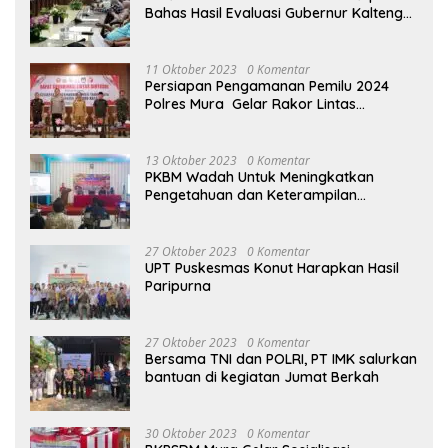
Bahas Hasil Evaluasi Gubernur Kalteng
terhadap Raperda APBD Perubahan
2023
11 Oktober 2023
0 Komentar
Persiapan Pengamanan Pemilu 2024
Polres Mura Gelar Rakor Lintas
Sektoral
13 Oktober 2023
0 Komentar
PKBM Wadah Untuk Meningkatkan
Pengetahuan dan Keterampilan
Masyarakat Dalam Bidang Ekonomi
27 Oktober 2023
0 Komentar
UPT Puskesmas Konut Harapkan Hasil
Paripurna
27 Oktober 2023
0 Komentar
Bersama TNI dan POLRI, PT IMK salurkan
bantuan di kegiatan Jumat Berkah
30 Oktober 2023
0 Komentar