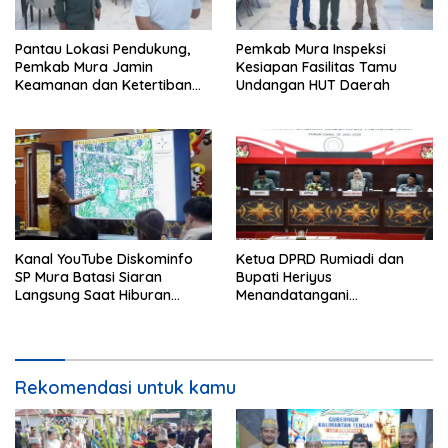
Pantau Lokasi Pendukung,
Pemkab Mura Inspeksi
Pemkab Mura Jamin
Kesiapan Fasilitas Tamu
Keamanan dan Ketertiban
Undangan HUT Daerah
HUT Daerah
Kanal YouTube Diskominfo
Ketua DPRD Rumiadi dan
SP Mura Batasi Siaran
Bupati Heriyus
Langsung Saat Hiburan
Menandatangani
Rakyat HUT ke-24
Kesepakatan Raperda
Perangkat Daerah
Rekomendasi untuk kamu