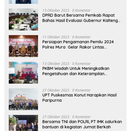
13 Oktober 2023
0 Komentar
DPRD Barut Bersama Pemkab Rapat
Bahas Hasil Evaluasi Gubernur Kalteng
terhadap Raperda APBD Perubahan
2023
11 Oktober 2023
0 Komentar
Persiapan Pengamanan Pemilu 2024
Polres Mura Gelar Rakor Lintas
Sektoral
13 Oktober 2023
0 Komentar
PKBM Wadah Untuk Meningkatkan
Pengetahuan dan Keterampilan
Masyarakat Dalam Bidang Ekonomi
27 Oktober 2023
0 Komentar
UPT Puskesmas Konut Harapkan Hasil
Paripurna
27 Oktober 2023
0 Komentar
Bersama TNI dan POLRI, PT IMK salurkan
bantuan di kegiatan Jumat Berkah