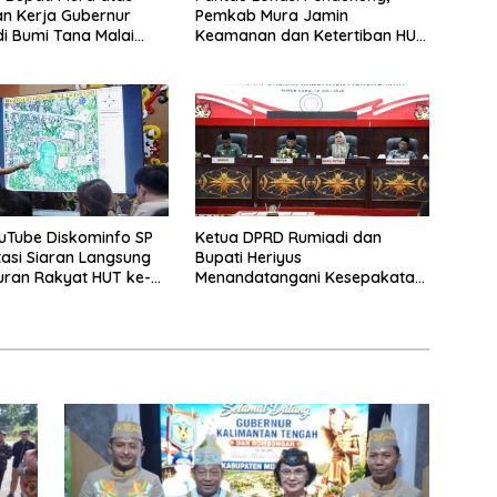
n Kerja Gubernur
Pemkab Mura Jamin
di Bumi Tana Malai
Keamanan dan Ketertiban HUT
ingu
Daerah
uTube Diskominfo SP
Ketua DPRD Rumiadi dan
asi Siaran Langsung
Bupati Heriyus
uran Rakyat HUT ke-
Menandatangani Kesepakatan
Raperda Perangkat Daerah