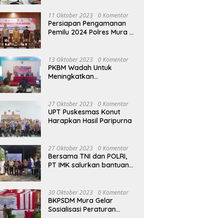
terhadap Raperda APBD
Perubahan 2023
11 Oktober 2023
0 Komentar
Persiapan Pengamanan
Pemilu 2024 Polres Mura
Gelar Rakor Lintas
Sektoral
13 Oktober 2023
0 Komentar
PKBM Wadah Untuk
Meningkatkan
Pengetahuan dan
Keterampilan Masyarakat
Dalam Bidang Ekonomi
27 Oktober 2023
0 Komentar
UPT Puskesmas Konut
Harapkan Hasil Paripurna
27 Oktober 2023
0 Komentar
Bersama TNI dan POLRI,
PT IMK salurkan bantuan
di kegiatan Jumat Berkah
30 Oktober 2023
0 Komentar
BKPSDM Mura Gelar
Sosialisasi Peraturan
Kepegawaian Negara