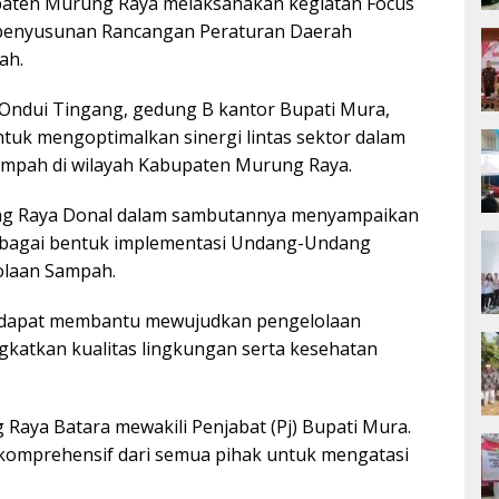
paten Murung Raya melaksanakan kegiatan Focus
 penyusunan Rancangan Peraturan Daerah
ah.
i Ondui Tingang, gedung B kantor Bupati Mura,
untuk mengoptimalkan sinergi lintas sektor dalam
mpah di wilayah Kabupaten Murung Raya.
ng Raya Donal dalam sambutannya menyampaikan
ebagai bentuk implementasi Undang-Undang
olaan Sampah.
n dapat membantu mewujudkan pengelolaan
katkan kualitas lingkungan serta kesehatan
g Raya Batara mewakili Penjabat (Pj) Bupati Mura.
komprehensif dari semua pihak untuk mengatasi