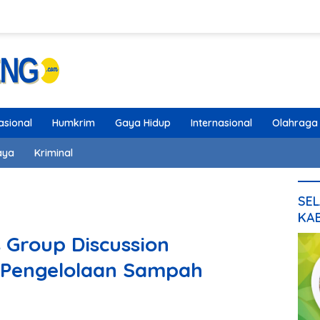
asional
Humkrim
Gaya Hidup
Internasional
Olahraga
aya
Kriminal
SEL
KA
 Group Discussion
 Pengelolaan Sampah