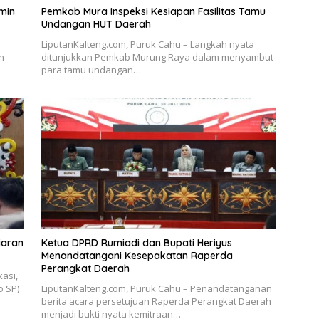
min
Pemkab Mura Inspeksi Kesiapan Fasilitas Tamu
Undangan HUT Daerah
LiputanKalteng.com, Puruk Cahu – Langkah nyata
n
ditunjukkan Pemkab Murung Raya dalam menyambut
para tamu undangan…
iaran
Ketua DPRD Rumiadi dan Bupati Heriyus
Menandatangani Kesepakatan Raperda
Perangkat Daerah
asi,
o SP)
LiputanKalteng.com, Puruk Cahu – Penandatanganan
berita acara persetujuan Raperda Perangkat Daerah
menjadi bukti nyata kemitraan…