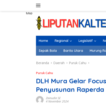
Langsung
ke
konten
tutup
Home
Regional
Legislatif
N
Sepak Bola
Barito Utara
Murung R
Beranda
Daerah
Puruk Cahu
Puruk Cahu
DLH Mura Gelar Focus
Penyusunan Raperda
Zainudin SE
4 November 2024