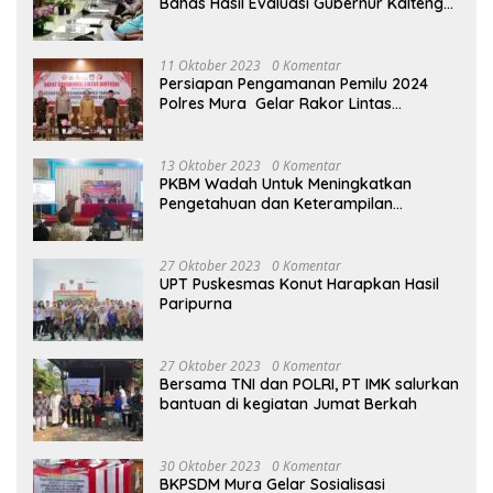
Bahas Hasil Evaluasi Gubernur Kalteng
terhadap Raperda APBD Perubahan
2023
11 Oktober 2023
0 Komentar
Persiapan Pengamanan Pemilu 2024
Polres Mura Gelar Rakor Lintas
Sektoral
13 Oktober 2023
0 Komentar
PKBM Wadah Untuk Meningkatkan
Pengetahuan dan Keterampilan
Masyarakat Dalam Bidang Ekonomi
27 Oktober 2023
0 Komentar
UPT Puskesmas Konut Harapkan Hasil
Paripurna
27 Oktober 2023
0 Komentar
Bersama TNI dan POLRI, PT IMK salurkan
bantuan di kegiatan Jumat Berkah
30 Oktober 2023
0 Komentar
BKPSDM Mura Gelar Sosialisasi