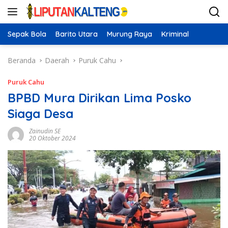
Langsung
ke
konten
Sepak Bola
Barito Utara
Murung Raya
Kriminal
Beranda
Daerah
Puruk Cahu
Puruk Cahu
BPBD Mura Dirikan Lima Posko
Siaga Desa
Zainudin SE
20 Oktober 2024