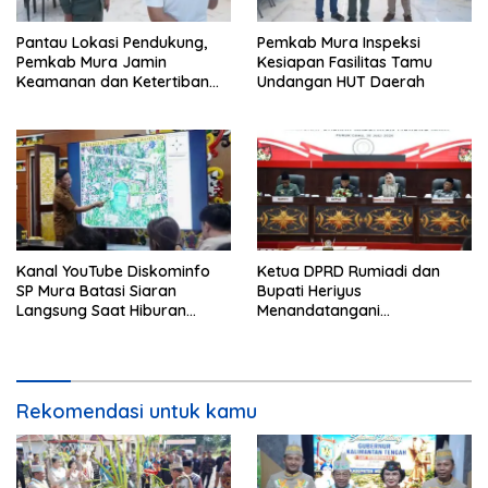
Pantau Lokasi Pendukung,
Pemkab Mura Inspeksi
Pemkab Mura Jamin
Kesiapan Fasilitas Tamu
Keamanan dan Ketertiban
Undangan HUT Daerah
HUT Daerah
Kanal YouTube Diskominfo
Ketua DPRD Rumiadi dan
SP Mura Batasi Siaran
Bupati Heriyus
Langsung Saat Hiburan
Menandatangani
Rakyat HUT ke-24
Kesepakatan Raperda
Perangkat Daerah
Rekomendasi untuk kamu