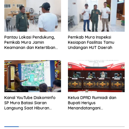
Pantau Lokasi Pendukung,
Pemkab Mura Inspeksi
Pemkab Mura Jamin
Kesiapan Fasilitas Tamu
Keamanan dan Ketertiban
Undangan HUT Daerah
HUT Daerah
Kanal YouTube Diskominfo
Ketua DPRD Rumiadi dan
SP Mura Batasi Siaran
Bupati Heriyus
Langsung Saat Hiburan
Menandatangani
Rakyat HUT ke-24
Kesepakatan Raperda
Perangkat Daerah