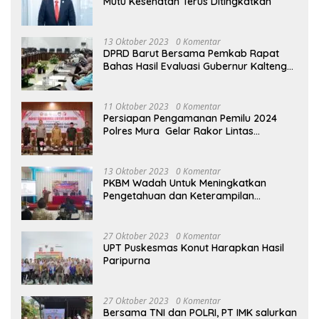
Mutu Kesehatan Terus Ditingkatkan
13 Oktober 2023
0 Komentar
DPRD Barut Bersama Pemkab Rapat
Bahas Hasil Evaluasi Gubernur Kalteng
terhadap Raperda APBD Perubahan
2023
11 Oktober 2023
0 Komentar
Persiapan Pengamanan Pemilu 2024
Polres Mura Gelar Rakor Lintas
Sektoral
13 Oktober 2023
0 Komentar
PKBM Wadah Untuk Meningkatkan
Pengetahuan dan Keterampilan
Masyarakat Dalam Bidang Ekonomi
27 Oktober 2023
0 Komentar
UPT Puskesmas Konut Harapkan Hasil
Paripurna
27 Oktober 2023
0 Komentar
Bersama TNI dan POLRI, PT IMK salurkan