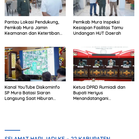
Pantau Lokasi Pendukung,
Pemkab Mura Inspeksi
Pemkab Mura Jamin
Kesiapan Fasilitas Tamu
Keamanan dan Ketertiban
Undangan HUT Daerah
HUT Daerah
Kanal YouTube Diskominfo
Ketua DPRD Rumiadi dan
SP Mura Batasi Siaran
Bupati Heriyus
Langsung Saat Hiburan
Menandatangani
Rakyat HUT ke-24
Kesepakatan Raperda
Perangkat Daerah
SELAMAT HARI JADI KE – 22 KABUPATEN