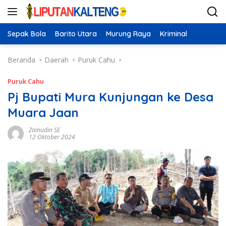
Langsung
ke
konten
Sepak Bola
Barito Utara
Murung Raya
Kriminal
Beranda
Daerah
Puruk Cahu
Puruk Cahu
Pj Bupati Mura Kunjungan ke Desa
Muara Jaan
Zainudin SE
12 Oktober 2024