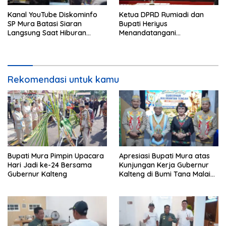
Kanal YouTube Diskominfo
Ketua DPRD Rumiadi dan
SP Mura Batasi Siaran
Bupati Heriyus
Langsung Saat Hiburan
Menandatangani
Rakyat HUT ke-24
Kesepakatan Raperda
Perangkat Daerah
Rekomendasi untuk kamu
Bupati Mura Pimpin Upacara
Apresiasi Bupati Mura atas
Hari Jadi ke-24 Bersama
Kunjungan Kerja Gubernur
Gubernur Kalteng
Kalteng di Bumi Tana Malai
Tolung Lingu