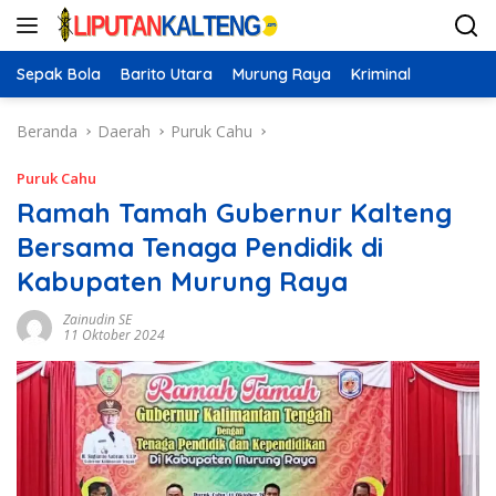
Langsung
ke
konten
Sepak Bola
Barito Utara
Murung Raya
Kriminal
Beranda
Daerah
Puruk Cahu
Puruk Cahu
Ramah Tamah Gubernur Kalteng
Bersama Tenaga Pendidik di
Kabupaten Murung Raya
Zainudin SE
11 Oktober 2024