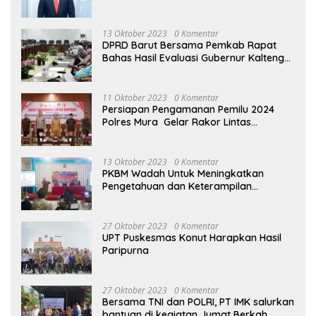
13 Oktober 2023
0 Komentar
DPRD Barut Bersama Pemkab Rapat
Bahas Hasil Evaluasi Gubernur Kalteng
terhadap Raperda APBD Perubahan
2023
11 Oktober 2023
0 Komentar
Persiapan Pengamanan Pemilu 2024
Polres Mura Gelar Rakor Lintas
Sektoral
13 Oktober 2023
0 Komentar
PKBM Wadah Untuk Meningkatkan
Pengetahuan dan Keterampilan
Masyarakat Dalam Bidang Ekonomi
27 Oktober 2023
0 Komentar
UPT Puskesmas Konut Harapkan Hasil
Paripurna
27 Oktober 2023
0 Komentar
Bersama TNI dan POLRI, PT IMK salurkan
bantuan di kegiatan Jumat Berkah