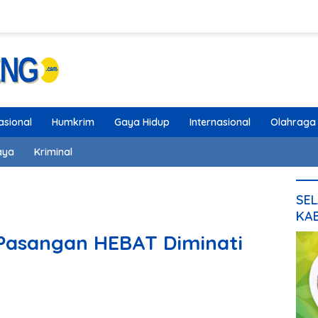
asional
Humkrim
Gaya Hidup
Internasional
Olahraga
aya
Kriminal
SEL
KA
Pasangan HEBAT Diminati