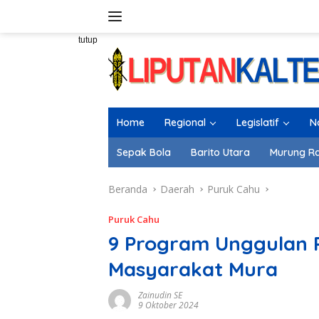
Langsung
ke
konten
tutup
Home
Regional
Legislatif
N
Sepak Bola
Barito Utara
Murung R
Beranda
Daerah
Puruk Cahu
Puruk Cahu
9 Program Unggulan 
Masyarakat Mura
Zainudin SE
9 Oktober 2024