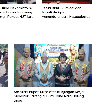
uTube Diskominfo SP
Ketua DPRD Rumiadi dan
asi Siaran Langsung
Bupati Heriyus
uran Rakyat HUT ke-
Menandatangani Kesepakatan
Raperda Perangkat Daerah
4
Apresiasi Bupati Mura atas Kunjungan Kerja
Gubernur Kalteng di Bumi Tana Malai Tolung
Lingu
g