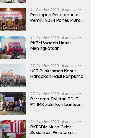
terhadap Raperda APBD
Perubahan 2023
11 Oktober 2023
0 Komentar
Persiapan Pengamanan
Pemilu 2024 Polres Mura
Gelar Rakor Lintas
Sektoral
13 Oktober 2023
0 Komentar
PKBM Wadah Untuk
Meningkatkan
Pengetahuan dan
Keterampilan Masyarakat
Dalam Bidang Ekonomi
27 Oktober 2023
0 Komentar
UPT Puskesmas Konut
Harapkan Hasil Paripurna
27 Oktober 2023
0 Komentar
Bersama TNI dan POLRI,
PT IMK salurkan bantuan
di kegiatan Jumat Berkah
30 Oktober 2023
0 Komentar
BKPSDM Mura Gelar
Sosialisasi Peraturan
Kepegawaian Negara