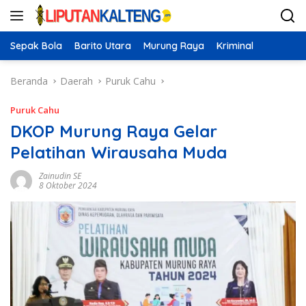
Langsung
ke
konten
Sepak Bola
Barito Utara
Murung Raya
Kriminal
Beranda
Daerah
Puruk Cahu
Puruk Cahu
DKOP Murung Raya Gelar
Pelatihan Wirausaha Muda
Zainudin SE
8 Oktober 2024