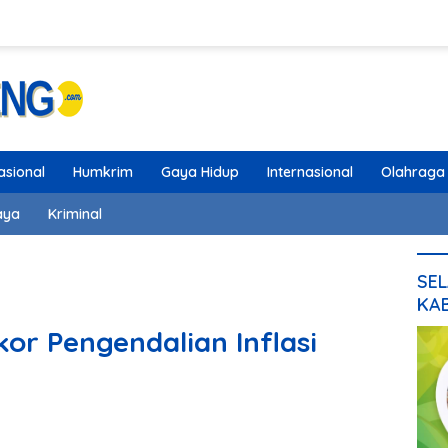
asional
Humkrim
Gaya Hidup
Internasional
Olahraga
aya
Kriminal
SEL
KA
or Pengendalian Inflasi