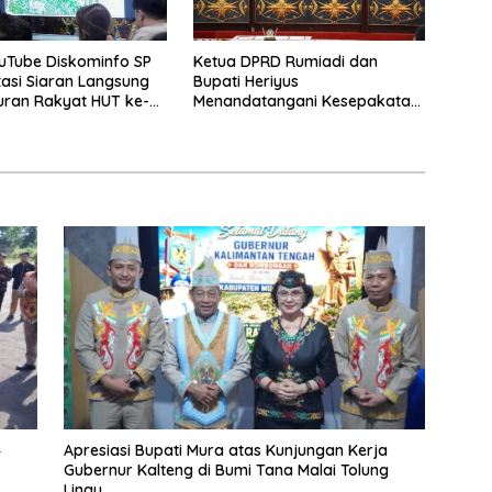
uTube Diskominfo SP
Ketua DPRD Rumiadi dan
asi Siaran Langsung
Bupati Heriyus
uran Rakyat HUT ke-
Menandatangani Kesepakatan
Raperda Perangkat Daerah
4
Apresiasi Bupati Mura atas Kunjungan Kerja
Gubernur Kalteng di Bumi Tana Malai Tolung
Lingu