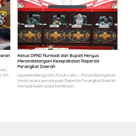
iaran
Ketua DPRD Rumiadi dan Bupati Heriyus
Menandatangani Kesepakatan Raperda
Perangkat Daerah
asi,
o SP)
LiputanKalteng.com, Puruk Cahu – Penandatanganan
berita acara persetujuan Raperda Perangkat Daerah
menjadi bukti nyata kemitraan…