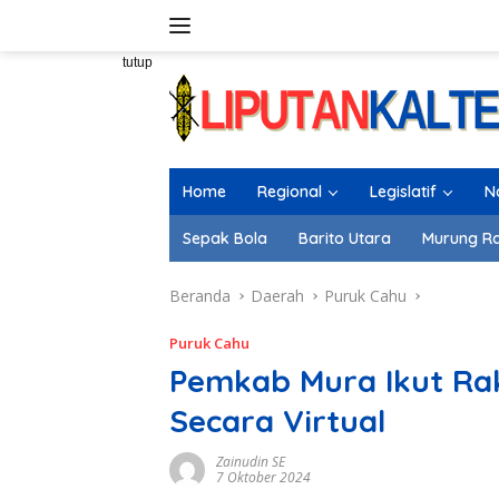
Langsung
ke
konten
tutup
Home
Regional
Legislatif
N
Sepak Bola
Barito Utara
Murung R
Beranda
Daerah
Puruk Cahu
Puruk Cahu
Pemkab Mura Ikut Rak
Secara Virtual
Zainudin SE
7 Oktober 2024