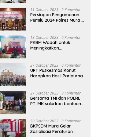
terhadap Raperda APBD
Perubahan 2023
11 Oktober 2023
0 Komentar
Persiapan Pengamanan
Pemilu 2024 Polres Mura
Gelar Rakor Lintas
Sektoral
13 Oktober 2023
0 Komentar
PKBM Wadah Untuk
Meningkatkan
Pengetahuan dan
Keterampilan Masyarakat
Dalam Bidang Ekonomi
27 Oktober 2023
0 Komentar
UPT Puskesmas Konut
Harapkan Hasil Paripurna
27 Oktober 2023
0 Komentar
Bersama TNI dan POLRI,
PT IMK salurkan bantuan
di kegiatan Jumat Berkah
30 Oktober 2023
0 Komentar
BKPSDM Mura Gelar
Sosialisasi Peraturan
Kepegawaian Negara