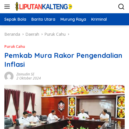
Langsung
ke
konten
Sepak Bola
Barito Utara
Murung Raya
Kriminal
Beranda
Daerah
Puruk Cahu
Puruk Cahu
Pemkab Mura Rakor Pengendalian
Inflasi
Zainudin SE
2 Oktober 2024