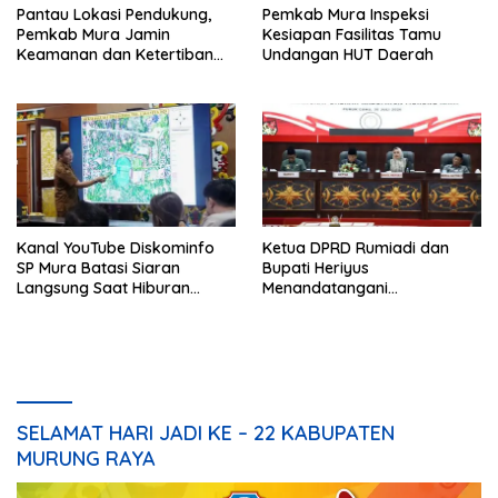
Pantau Lokasi Pendukung,
Pemkab Mura Inspeksi
Pemkab Mura Jamin
Kesiapan Fasilitas Tamu
Keamanan dan Ketertiban
Undangan HUT Daerah
HUT Daerah
Kanal YouTube Diskominfo
Ketua DPRD Rumiadi dan
SP Mura Batasi Siaran
Bupati Heriyus
Langsung Saat Hiburan
Menandatangani
Rakyat HUT ke-24
Kesepakatan Raperda
Perangkat Daerah
SELAMAT HARI JADI KE – 22 KABUPATEN
MURUNG RAYA