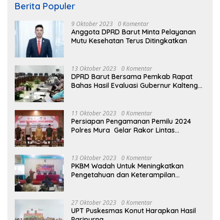
Berita Populer
9 Oktober 2023
0 Komentar
Anggota DPRD Barut Minta Pelayanan
Mutu Kesehatan Terus Ditingkatkan
13 Oktober 2023
0 Komentar
DPRD Barut Bersama Pemkab Rapat
Bahas Hasil Evaluasi Gubernur Kalteng
terhadap Raperda APBD Perubahan
2023
11 Oktober 2023
0 Komentar
Persiapan Pengamanan Pemilu 2024
Polres Mura Gelar Rakor Lintas
Sektoral
13 Oktober 2023
0 Komentar
PKBM Wadah Untuk Meningkatkan
Pengetahuan dan Keterampilan
Masyarakat Dalam Bidang Ekonomi
27 Oktober 2023
0 Komentar
UPT Puskesmas Konut Harapkan Hasil
Paripurna