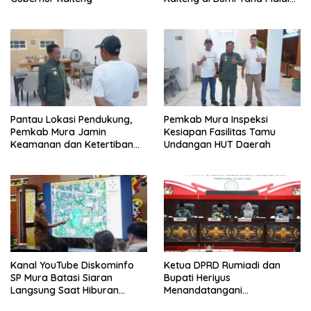
Tolung Lingu
Pantau Lokasi Pendukung,
Pemkab Mura Inspeksi
Pemkab Mura Jamin
Kesiapan Fasilitas Tamu
Keamanan dan Ketertiban
Undangan HUT Daerah
HUT Daerah
Kanal YouTube Diskominfo
Ketua DPRD Rumiadi dan
SP Mura Batasi Siaran
Bupati Heriyus
Langsung Saat Hiburan
Menandatangani
Rakyat HUT ke-24
Kesepakatan Raperda