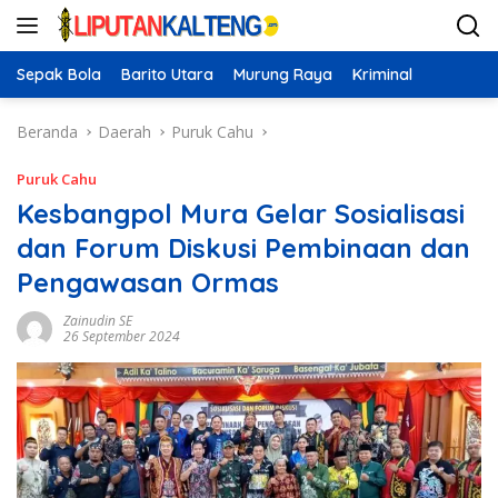
Langsung
ke
konten
Sepak Bola
Barito Utara
Murung Raya
Kriminal
Beranda
Daerah
Puruk Cahu
Puruk Cahu
Kesbangpol Mura Gelar Sosialisasi
dan Forum Diskusi Pembinaan dan
Pengawasan Ormas
Zainudin SE
26 September 2024