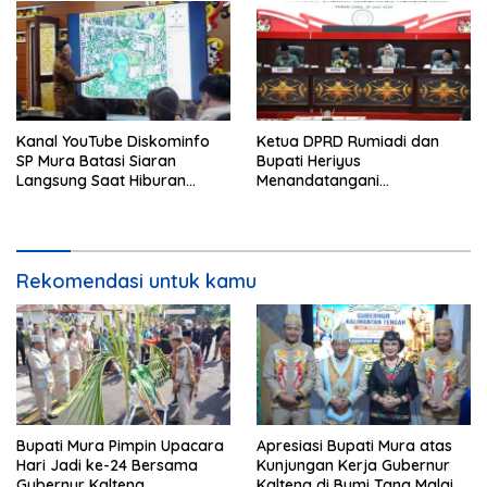
Kanal YouTube Diskominfo
Ketua DPRD Rumiadi dan
SP Mura Batasi Siaran
Bupati Heriyus
Langsung Saat Hiburan
Menandatangani
Rakyat HUT ke-24
Kesepakatan Raperda
Perangkat Daerah
Rekomendasi untuk kamu
Bupati Mura Pimpin Upacara
Apresiasi Bupati Mura atas
Hari Jadi ke-24 Bersama
Kunjungan Kerja Gubernur
Gubernur Kalteng
Kalteng di Bumi Tana Malai