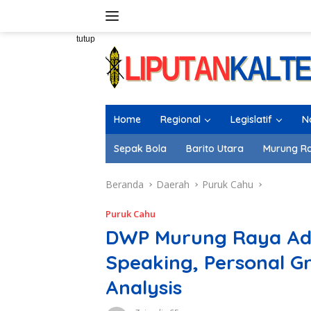
Langsung
ke
konten
tutup
Home
Regional
Legislatif
N
Sepak Bola
Barito Utara
Murung R
Beranda
Daerah
Puruk Cahu
Puruk Cahu
DWP Murung Raya Ada
Speaking, Personal G
Analysis