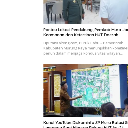
Pantau Lokasi Pendukung, Pemkab Mura Ja
Keamanan dan Ketertiban HUT Daerah
LiputanKalteng.com, Puruk Cahu – Pemerintah
Kabupaten Murung Raya menunjukkan komitme
penuh dalam menjaga kondusivitas wilayah…
Kanal YouTube Diskominfo SP Mura Batasi S
Langsung Saat Hiburan Rakyat HUT ke-24