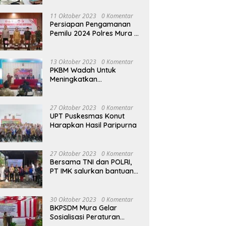
terhadap Raperda APBD
Perubahan 2023
11 Oktober 2023
0 Komentar
Persiapan Pengamanan
Pemilu 2024 Polres Mura
Gelar Rakor Lintas
Sektoral
13 Oktober 2023
0 Komentar
PKBM Wadah Untuk
Meningkatkan
Pengetahuan dan
Keterampilan Masyarakat
Dalam Bidang Ekonomi
27 Oktober 2023
0 Komentar
UPT Puskesmas Konut
Harapkan Hasil Paripurna
27 Oktober 2023
0 Komentar
Bersama TNI dan POLRI,
PT IMK salurkan bantuan
di kegiatan Jumat Berkah
30 Oktober 2023
0 Komentar
BKPSDM Mura Gelar
Sosialisasi Peraturan
Kepegawaian Negara