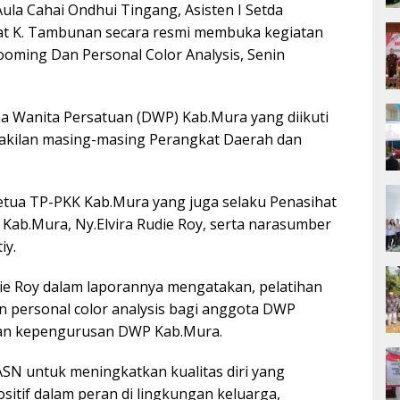
Aula Cahai Ondhui Tingang, Asisten I Setda
t K. Tambunan secara resmi membuka kegiatan
ooming Dan Personal Color Analysis, Senin
rma Wanita Persatuan (DWP) Kab.Mura yang diikuti
akilan masing-masing Perangkat Daerah dan
Ketua TP-PKK Kab.Mura yang juga selaku Penasihat
Kab.Mura, Ny.Elvira Rudie Roy, serta narasumber
iy.
die Roy dalam laporannya mengatakan, pelatihan
n personal color analysis bagi anggota DWP
tan kepengurusan DWP Kab.Mura.
ri ASN untuk meningkatkan kualitas diri yang
tif dalam peran di lingkungan keluarga,