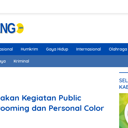
asional
Humkrim
Gaya Hidup
Internasional
Olahraga
aya
Kriminal
SEL
KA
kan Kegiatan Public
rooming dan Personal Color