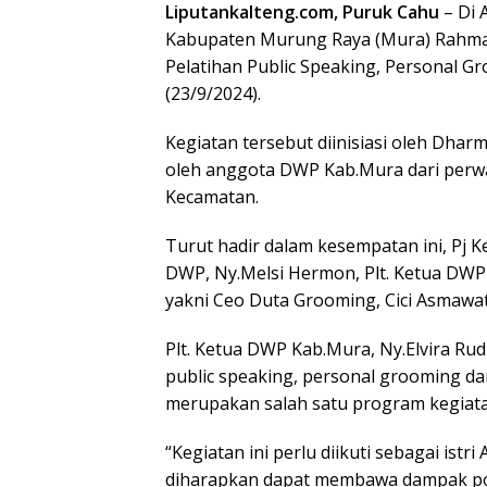
Liputankalteng.com, Puruk Cahu
– Di 
Kabupaten Murung Raya (Mura) Rahma
Pelatihan Public Speaking, Personal Gr
(23/9/2024).
Kegiatan tersebut diinisiasi oleh Dha
oleh anggota DWP Kab.Mura dari perw
Kecamatan.
Turut hadir dalam kesempatan ini, Pj 
DWP, Ny.Melsi Hermon, Plt. Ketua DWP 
yakni Ceo Duta Grooming, Cici Asmawat
Plt. Ketua DWP Kab.Mura, Ny.Elvira Ru
public speaking, personal grooming da
merupakan salah satu program kegia
“Kegiatan ini perlu diikuti sebagai ist
diharapkan dapat membawa dampak posi