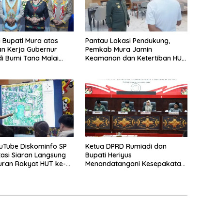
i Bupati Mura atas
Pantau Lokasi Pendukung,
n Kerja Gubernur
Pemkab Mura Jamin
di Bumi Tana Malai
Keamanan dan Ketertiban HUT
ingu
Daerah
uTube Diskominfo SP
Ketua DPRD Rumiadi dan
asi Siaran Langsung
Bupati Heriyus
uran Rakyat HUT ke-
Menandatangani Kesepakatan
Raperda Perangkat Daerah