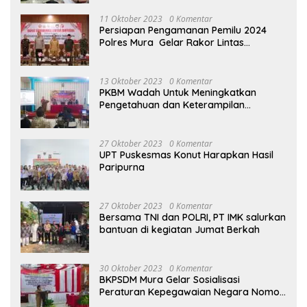
2023
11 Oktober 2023
0 Komentar
Persiapan Pengamanan Pemilu 2024
Polres Mura Gelar Rakor Lintas
Sektoral
13 Oktober 2023
0 Komentar
PKBM Wadah Untuk Meningkatkan
Pengetahuan dan Keterampilan
Masyarakat Dalam Bidang Ekonomi
27 Oktober 2023
0 Komentar
UPT Puskesmas Konut Harapkan Hasil
Paripurna
27 Oktober 2023
0 Komentar
Bersama TNI dan POLRI, PT IMK salurkan
bantuan di kegiatan Jumat Berkah
30 Oktober 2023
0 Komentar
BKPSDM Mura Gelar Sosialisasi
Peraturan Kepegawaian Negara Nomor
3 Tahun 2023