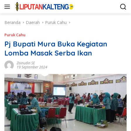
Langsung
ke
konten
Beranda
Daerah
Puruk Cahu
Puruk Cahu
Pj Bupati Mura Buka Kegiatan
Lomba Masak Serba Ikan
Zainudin SE
19 September 2024