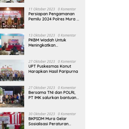
terhadap Raperda APBD
Perubahan 2023
11 Oktober 2023
0 Komentar
Persiapan Pengamanan
Pemilu 2024 Polres Mura
Gelar Rakor Lintas
Sektoral
13 Oktober 2023
0 Komentar
PKBM Wadah Untuk
Meningkatkan
Pengetahuan dan
Keterampilan Masyarakat
Dalam Bidang Ekonomi
27 Oktober 2023
0 Komentar
UPT Puskesmas Konut
Harapkan Hasil Paripurna
27 Oktober 2023
0 Komentar
Bersama TNI dan POLRI,
PT IMK salurkan bantuan
di kegiatan Jumat Berkah
30 Oktober 2023
0 Komentar
BKPSDM Mura Gelar
Sosialisasi Peraturan
Kepegawaian Negara