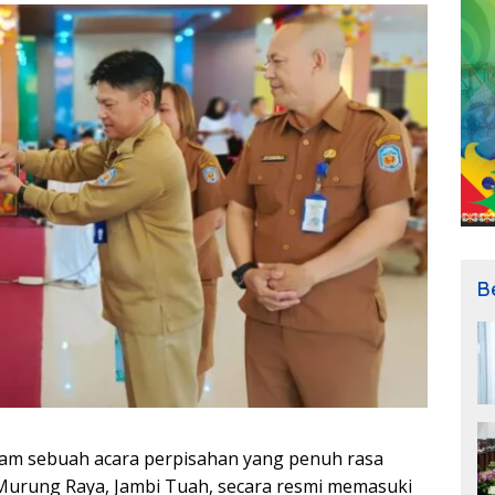
B
am sebuah acara perpisahan yang penuh rasa
l Murung Raya, Jambi Tuah, secara resmi memasuki