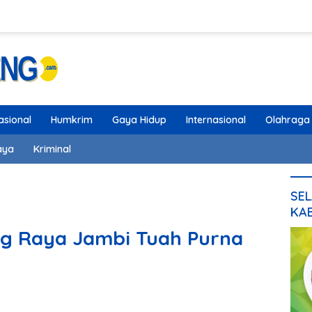
asional
Humkrim
Gaya Hidup
Internasional
Olahraga
aya
Kriminal
SEL
KA
ung Raya Jambi Tuah Purna