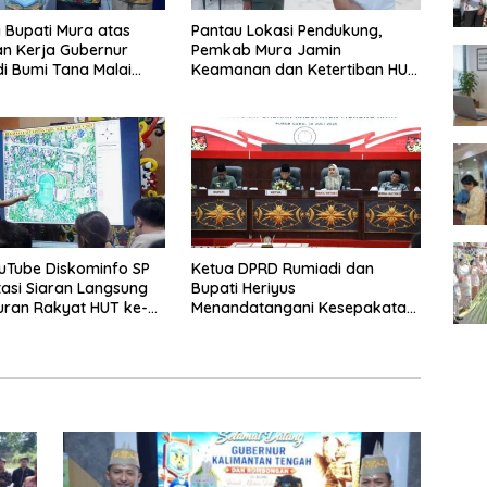
i Bupati Mura atas
Pantau Lokasi Pendukung,
n Kerja Gubernur
Pemkab Mura Jamin
di Bumi Tana Malai
Keamanan dan Ketertiban HUT
ingu
Daerah
uTube Diskominfo SP
Ketua DPRD Rumiadi dan
asi Siaran Langsung
Bupati Heriyus
uran Rakyat HUT ke-
Menandatangani Kesepakatan
Raperda Perangkat Daerah