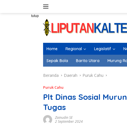
Langsung
ke
konten
tutup
Home
Regional
Legislatif
N
Sepak Bola
Barito Utara
Murung R
Beranda
Daerah
Puruk Cahu
Puruk Cahu
Plt Dinas Sosial Mur
Tugas
Zainudin SE
2 September 2024