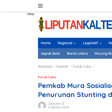
Langsung
ke
konten
tutup
Home
Regional
Legislatif
N
Sepak Bola
Barito Utara
Murung R
Beranda
Daerah
Puruk Cahu
Puruk Cahu
Pemkab Mura Sosialis
Penurunan Stunting d
Zainudin SE
6 Agustus 2024