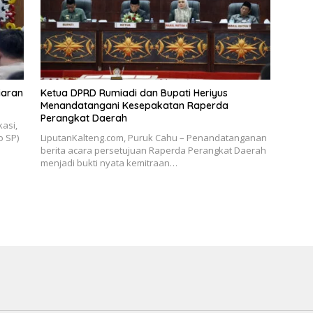
iaran
Ketua DPRD Rumiadi dan Bupati Heriyus
Menandatangani Kesepakatan Raperda
Perangkat Daerah
asi,
o SP)
LiputanKalteng.com, Puruk Cahu – Penandatanganan
berita acara persetujuan Raperda Perangkat Daerah
menjadi bukti nyata kemitraan…