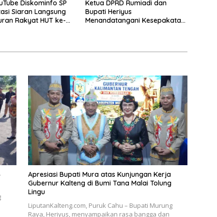
uTube Diskominfo SP
Ketua DPRD Rumiadi dan
asi Siaran Langsung
Bupati Heriyus
uran Rakyat HUT ke-
Menandatangani Kesepakatan
Raperda Perangkat Daerah
4
Apresiasi Bupati Mura atas Kunjungan Kerja
Gubernur Kalteng di Bumi Tana Malai Tolung
Lingu
g
LiputanKalteng.com, Puruk Cahu – Bupati Murung
Raya, Heriyus, menyampaikan rasa bangga dan