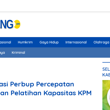
asional
Humkrim
Gaya Hidup
Internasional
Olahraga
aya
Kriminal
SEL
KA
asi Perbup Percepatan
an Pelatihan Kapasitas KPM