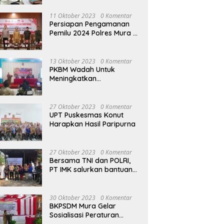
terhadap Raperda APBD
Perubahan 2023
11 Oktober 2023
0 Komentar
Persiapan Pengamanan
Pemilu 2024 Polres Mura
Gelar Rakor Lintas
Sektoral
13 Oktober 2023
0 Komentar
PKBM Wadah Untuk
Meningkatkan
Pengetahuan dan
Keterampilan Masyarakat
Dalam Bidang Ekonomi
27 Oktober 2023
0 Komentar
UPT Puskesmas Konut
Harapkan Hasil Paripurna
27 Oktober 2023
0 Komentar
Bersama TNI dan POLRI,
PT IMK salurkan bantuan
di kegiatan Jumat Berkah
30 Oktober 2023
0 Komentar
BKPSDM Mura Gelar
Sosialisasi Peraturan
Kepegawaian Negara