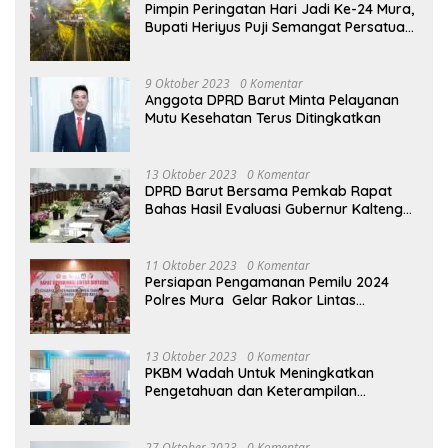
Pimpin Peringatan Hari Jadi Ke-24 Mura,
Bupati Heriyus Puji Semangat Persatuan
Masyarakat
9 Oktober 2023
0 Komentar
Anggota DPRD Barut Minta Pelayanan
Mutu Kesehatan Terus Ditingkatkan
13 Oktober 2023
0 Komentar
DPRD Barut Bersama Pemkab Rapat
Bahas Hasil Evaluasi Gubernur Kalteng
terhadap Raperda APBD Perubahan
2023
11 Oktober 2023
0 Komentar
Persiapan Pengamanan Pemilu 2024
Polres Mura Gelar Rakor Lintas
Sektoral
13 Oktober 2023
0 Komentar
PKBM Wadah Untuk Meningkatkan
Pengetahuan dan Keterampilan
Masyarakat Dalam Bidang Ekonomi
27 Oktober 2023
0 Komentar