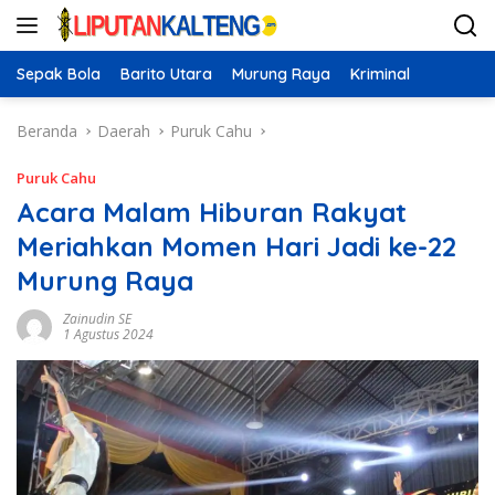
Langsung
ke
konten
Sepak Bola
Barito Utara
Murung Raya
Kriminal
Beranda
Daerah
Puruk Cahu
Puruk Cahu
Acara Malam Hiburan Rakyat
Meriahkan Momen Hari Jadi ke-22
Murung Raya
Zainudin SE
1 Agustus 2024