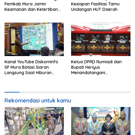
Pemkab Mura Jamin
Kesiapan Fasilitas Tamu
Keamanan dan Ketertiban
Undangan HUT Daerah
HUT Daerah
Kanal YouTube Diskominfo
Ketua DPRD Rumiadi dan
SP Mura Batasi Siaran
Bupati Heriyus
Langsung Saat Hiburan
Menandatangani
Rakyat HUT ke-24
Kesepakatan Raperda
Perangkat Daerah
Rekomendasi untuk kamu