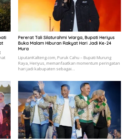
ati
Pererat Tali Silaturahmi Warga, Bupati Heriyus
at
Buka Malam Hiburan Rakyat Hari Jadi Ke-24
Mura
g
mat
LiputanKalteng.com, Puruk Cahu – Bupati Murung
Raya, Heriyus, memanfaatkan momentum peringatan
hari jadi kabupaten sebagai…