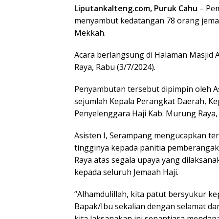
Liputankalteng.com, Puruk Cahu
– Pem
menyambut kedatangan 78 orang jemaah 
Mekkah.
Acara berlangsung di Halaman Masjid 
Raya, Rabu (3/7/2024).
Penyambutan tersebut dipimpin oleh A
sejumlah Kepala Perangkat Daerah, Kep
Penyelenggara Haji Kab. Murung Raya,
Asisten I, Serampang mengucapkan ter
tingginya kepada panitia pemberanga
Raya atas segala upaya yang dilaksan
kepada seluruh Jemaah Haji.
“Alhamdulillah, kita patut bersyukur 
Bapak/Ibu sekalian dengan selamat d
kita laksanakan ini senantiasa mendap