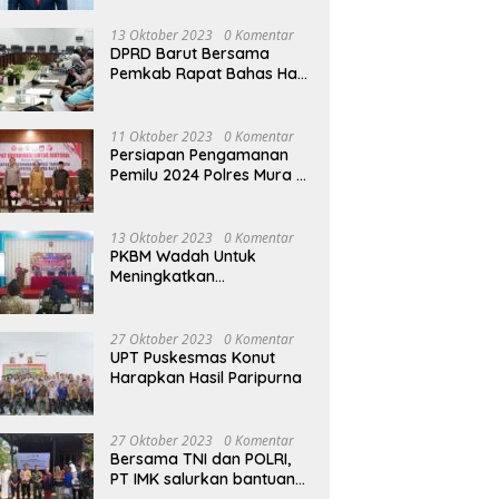
13 Oktober 2023
0 Komentar
DPRD Barut Bersama
Pemkab Rapat Bahas Hasil
Evaluasi Gubernur Kalteng
terhadap Raperda APBD
Perubahan 2023
11 Oktober 2023
0 Komentar
Persiapan Pengamanan
Pemilu 2024 Polres Mura
Gelar Rakor Lintas
Sektoral
13 Oktober 2023
0 Komentar
PKBM Wadah Untuk
Meningkatkan
Pengetahuan dan
Keterampilan Masyarakat
Dalam Bidang Ekonomi
27 Oktober 2023
0 Komentar
UPT Puskesmas Konut
Harapkan Hasil Paripurna
27 Oktober 2023
0 Komentar
Bersama TNI dan POLRI,
PT IMK salurkan bantuan
di kegiatan Jumat Berkah