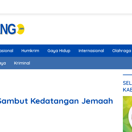
asional
Humkrim
Gaya Hidup
Internasional
Olahraga
aya
Kriminal
SEL
KA
a Sambut Kedatangan Jemaah