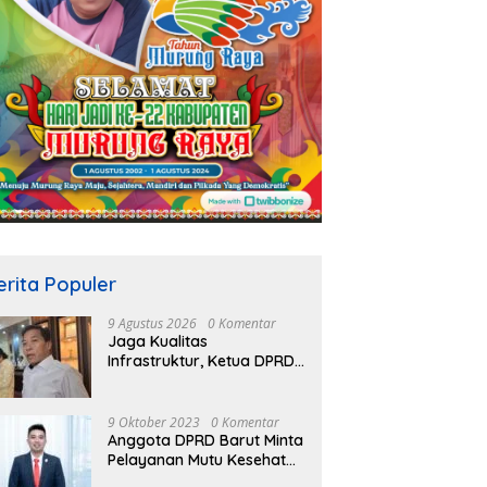
erita Populer
9 Agustus 2026
0 Komentar
Jaga Kualitas
Infrastruktur, Ketua DPRD
Mura Rumiadi Soroti
Kerusakan Jalan dan
Jembatan
9 Oktober 2023
0 Komentar
Anggota DPRD Barut Minta
Pelayanan Mutu Kesehatan
Terus Ditingkatkan