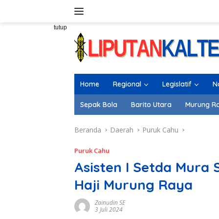
Langsung
ke
konten
tutup
Home
Regional
Legislatif
N
Sepak Bola
Barito Utara
Murung R
Beranda
Daerah
Puruk Cahu
Puruk Cahu
Asisten I Setda Mur
Haji Murung Raya
Zainudin SE
3 Juli 2024