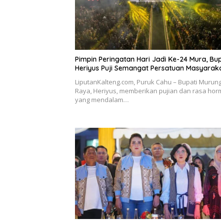
Pimpin Peringatan Hari Jadi Ke-24 Mura, Bup
Heriyus Puji Semangat Persatuan Masyarak
LiputanKalteng.com, Puruk Cahu – Bupati Murun
Raya, Heriyus, memberikan pujian dan rasa hor
yang mendalam…