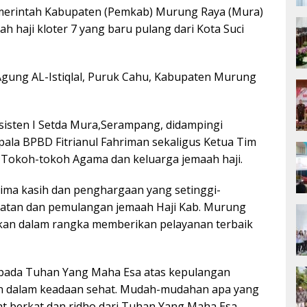
erintah Kabupaten (Pemkab) Murung Raya (Mura)
haji kloter 7 yang baru pulang dari Kota Suci
Agung AL-Istiqlal, Puruk Cahu, Kabupaten Murung
sisten I Setda Mura,Serampang, didampingi
ala BPBD Fitrianul Fahriman sekaligus Ketua Tim
 Tokoh-tokoh Agama dan keluarga jemaah haji.
ima kasih dan penghargaan yang setinggi-
katan dan pemulangan jemaah Haji Kab. Murung
akan dalam rangka memberikan pelayanan terbaik
kepada Tuhan Yang Maha Esa atas kepulangan
an dalam keadaan sehat. Mudah-mudahan apa yang
at berkat dan ridho dari Tuhan Yang Maha Esa