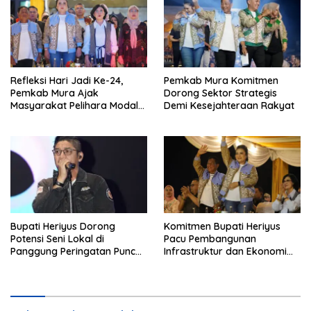
Refleksi Hari Jadi Ke-24,
Pemkab Mura Komitmen
Pemkab Mura Ajak
Dorong Sektor Strategis
Masyarakat Pelihara Modal
Demi Kesejahteraan Rakyat
Pembangunan
Bupati Heriyus Dorong
Komitmen Bupati Heriyus
Potensi Seni Lokal di
Pacu Pembangunan
Panggung Peringatan Puncak
Infrastruktur dan Ekonomi
Mura
Mura