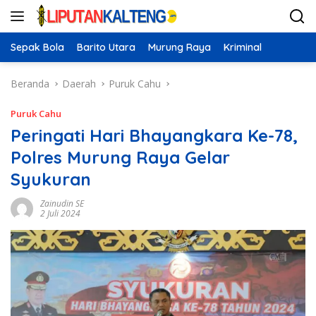
Langsung
ke
konten
Sepak Bola
Barito Utara
Murung Raya
Kriminal
Beranda
Daerah
Puruk Cahu
Puruk Cahu
Peringati Hari Bhayangkara Ke-78,
Polres Murung Raya Gelar
Syukuran
Zainudin SE
2 Juli 2024