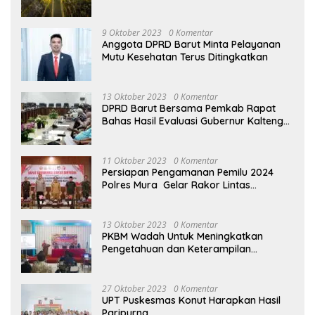
Masyarakat
9 Oktober 2023
0 Komentar
Anggota DPRD Barut Minta Pelayanan
Mutu Kesehatan Terus Ditingkatkan
13 Oktober 2023
0 Komentar
DPRD Barut Bersama Pemkab Rapat
Bahas Hasil Evaluasi Gubernur Kalteng
terhadap Raperda APBD Perubahan
2023
11 Oktober 2023
0 Komentar
Persiapan Pengamanan Pemilu 2024
Polres Mura Gelar Rakor Lintas
Sektoral
13 Oktober 2023
0 Komentar
PKBM Wadah Untuk Meningkatkan
Pengetahuan dan Keterampilan
Masyarakat Dalam Bidang Ekonomi
27 Oktober 2023
0 Komentar
UPT Puskesmas Konut Harapkan Hasil
Paripurna