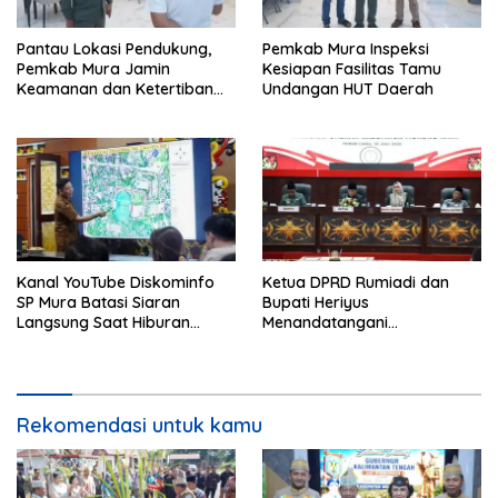
Pantau Lokasi Pendukung,
Pemkab Mura Inspeksi
Pemkab Mura Jamin
Kesiapan Fasilitas Tamu
Keamanan dan Ketertiban
Undangan HUT Daerah
HUT Daerah
Kanal YouTube Diskominfo
Ketua DPRD Rumiadi dan
SP Mura Batasi Siaran
Bupati Heriyus
Langsung Saat Hiburan
Menandatangani
Rakyat HUT ke-24
Kesepakatan Raperda
Perangkat Daerah
Rekomendasi untuk kamu