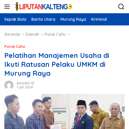
Langsung
ke
konten
Sepak Bola
Barito Utara
Murung Raya
Kriminal
Beranda
Daerah
Puruk Cahu
Puruk Cahu
Pelatihan Manajemen Usaha di
Ikuti Ratusan Pelaku UMKM di
Murung Raya
Zainudin SE
1 Juli 2024