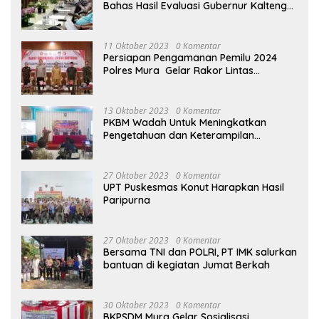
Bahas Hasil Evaluasi Gubernur Kalteng
terhadap Raperda APBD Perubahan
2023
11 Oktober 2023
0 Komentar
Persiapan Pengamanan Pemilu 2024
Polres Mura Gelar Rakor Lintas
Sektoral
13 Oktober 2023
0 Komentar
PKBM Wadah Untuk Meningkatkan
Pengetahuan dan Keterampilan
Masyarakat Dalam Bidang Ekonomi
27 Oktober 2023
0 Komentar
UPT Puskesmas Konut Harapkan Hasil
Paripurna
27 Oktober 2023
0 Komentar
Bersama TNI dan POLRI, PT IMK salurkan
bantuan di kegiatan Jumat Berkah
30 Oktober 2023
0 Komentar
BKPSDM Mura Gelar Sosialisasi