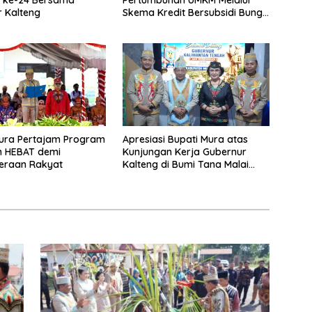
i ke-24 Bersama
Pertumbuhan UMKM Melalui
 Kalteng
Skema Kredit Bersubsidi Bunga
Rendah
Mura Pertajam Program
Apresiasi Bupati Mura atas
n HEBAT demi
Kunjungan Kerja Gubernur
eraan Rakyat
Kalteng di Bumi Tana Malai
Tolung Lingu