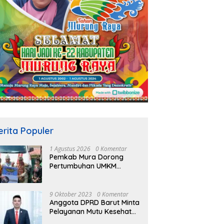
erita Populer
1 Agustus 2026
0 Komentar
Pemkab Mura Dorong
Pertumbuhan UMKM
Melalui Skema Kredit
Bersubsidi Bunga Rendah
9 Oktober 2023
0 Komentar
Anggota DPRD Barut Minta
Pelayanan Mutu Kesehatan
Terus Ditingkatkan