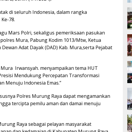
ntak di seluruh Indonesia, dalam rangka
 Ke-78.
agu Mars Polri, sekaligus pemeriksaan pasukan
Kapolres Mura, Pabung Kodim 1013/Mtw, Ketua
Dewan Adat Dayak (DAD) Kab. Mura,serta Pejabat
s Mura Irwansyah. menyampaikan tema HUT
 Presisi Mendukung Percepatan Transformasi
an Menuju Indonesia Emas.”
 khususnya Polres Murung Raya dapat mengamankan
ingga tercipta pemilu aman dan damai menuju
Murung Raya sebagai pelayan masyarakat
anan dan kedamaian di Kabupaten Murung Raya,