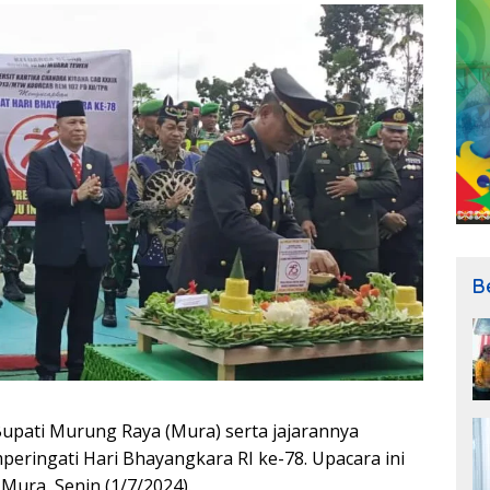
B
Bupati Murung Raya (Mura) serta jajarannya
eringati Hari Bhayangkara RI ke-78. Upacara ini
Mura, Senin (1/7/2024).