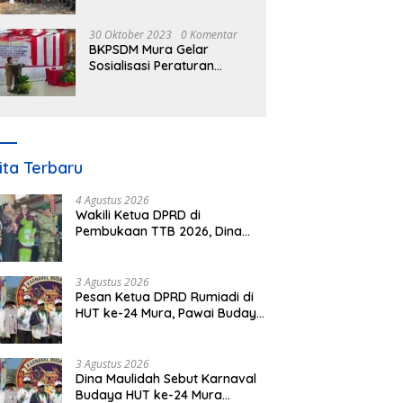
30 Oktober 2023
0 Komentar
BKPSDM Mura Gelar
Sosialisasi Peraturan
Kepegawaian Negara
Nomor 3 Tahun 2023
ita Terbaru
4 Agustus 2026
Wakili Ketua DPRD di
Pembukaan TTB 2026, Dina
Maulidah Dorong Generasi
Muda Cintai Budaya Dayak
3 Agustus 2026
Pesan Ketua DPRD Rumiadi di
HUT ke-24 Mura, Pawai Budaya
Wujud Nyata Merawat
Kebinekaan
3 Agustus 2026
Dina Maulidah Sebut Karnaval
Budaya HUT ke-24 Mura