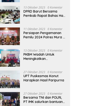
13 Oktober 2023
0 Komentar
DPRD Barut Bersama
Pemkab Rapat Bahas Hasil
Evaluasi Gubernur Kalteng
terhadap Raperda APBD
Perubahan 2023
11 Oktober 2023
0 Komentar
Persiapan Pengamanan
Pemilu 2024 Polres Mura
Gelar Rakor Lintas
Sektoral
13 Oktober 2023
0 Komentar
PKBM Wadah Untuk
Meningkatkan
Pengetahuan dan
Keterampilan Masyarakat
Dalam Bidang Ekonomi
27 Oktober 2023
0 Komentar
UPT Puskesmas Konut
Harapkan Hasil Paripurna
27 Oktober 2023
0 Komentar
Bersama TNI dan POLRI,
PT IMK salurkan bantuan
di kegiatan Jumat Berkah