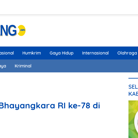
asional
Humkrim
Gaya Hidup
Internasional
Olahraga
aya
Kriminal
SEL
KA
Bhayangkara RI ke-78 di