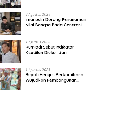
Bentuk Kepedulian Warga
Pada Tradisi
2 Agustus 2026
Imanudin Dorong Penanaman
Nilai Bangsa Pada Generasi
Muda
1 Agustus 2026
Rumiadi Sebut Indikator
Keadilan Diukur dari
Kesejahteraan Warga
1 Agustus 2026
Bupati Heriyus Berkomitmen
Wujudkan Pembangunan
Merata hingga Desa Terpencil
dan Tingkatkan SDM