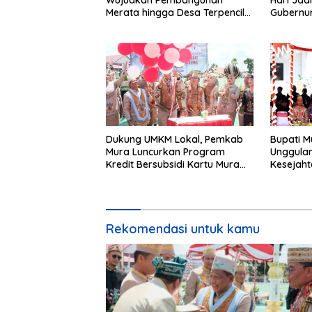
Wujudkan Pembangunan
Hari Jad
Merata hingga Desa Terpencil
Gubernur
dan Tingkatkan SDM
Dukung UMKM Lokal, Pemkab
Bupati 
Mura Luncurkan Program
Unggula
Kredit Bersubsidi Kartu Mura
Kesejaht
Hebat
Rekomendasi untuk kamu