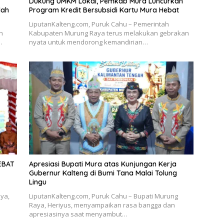
Dukung UMKM Lokal, Pemkab Mura Luncurkan
dah
Program Kredit Bersubsidi Kartu Mura Hebat
LiputanKalteng.com, Puruk Cahu – Pemerintah
n
Kabupaten Murung Raya terus melakukan gebrakan
…
nyata untuk mendorong kemandirian…
EBAT
Apresiasi Bupati Mura atas Kunjungan Kerja
Gubernur Kalteng di Bumi Tana Malai Tolung
Lingu
ya,
LiputanKalteng.com, Puruk Cahu – Bupati Murung
Raya, Heriyus, menyampaikan rasa bangga dan
apresiasinya saat menyambut…