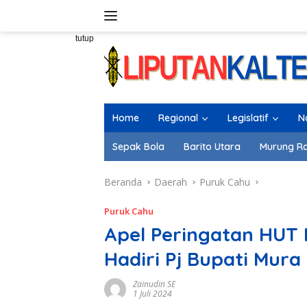
Langsung
ke
konten
tutup
Home
Regional
Legislatif
N
Sepak Bola
Barito Utara
Murung R
Beranda
Daerah
Puruk Cahu
Puruk Cahu
Apel Peringatan HUT 
Hadiri Pj Bupati Mura
Zainudin SE
1 Juli 2024