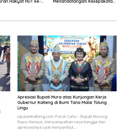
uran Rakyat HUT ke-
Menandatangani Kesepakatan
Raperda Perangkat Daerah
4
Apresiasi Bupati Mura atas Kunjungan Kerja
Gubernur Kalteng di Bumi Tana Malai Tolung
Lingu
g
LiputanKalteng.com, Puruk Cahu – Bupati Murung
Raya, Heriyus, menyampaikan rasa bangga dan
apresiasinya saat menyambut…