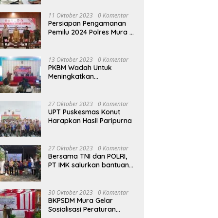
terhadap Raperda APBD
Perubahan 2023
11 Oktober 2023
0 Komentar
Persiapan Pengamanan
Pemilu 2024 Polres Mura
Gelar Rakor Lintas
Sektoral
13 Oktober 2023
0 Komentar
PKBM Wadah Untuk
Meningkatkan
Pengetahuan dan
Keterampilan Masyarakat
Dalam Bidang Ekonomi
27 Oktober 2023
0 Komentar
UPT Puskesmas Konut
Harapkan Hasil Paripurna
27 Oktober 2023
0 Komentar
Bersama TNI dan POLRI,
PT IMK salurkan bantuan
di kegiatan Jumat Berkah
30 Oktober 2023
0 Komentar
BKPSDM Mura Gelar
Sosialisasi Peraturan
Kepegawaian Negara