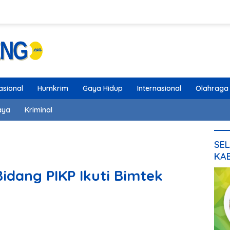
asional
Humkrim
Gaya Hidup
Internasional
Olahraga
aya
Kriminal
SEL
KA
idang PIKP Ikuti Bimtek