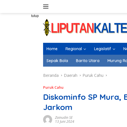
Langsung
ke
konten
tutup
Home
Regional
Legislatif
N
Sepak Bola
Barito Utara
Murung R
Beranda
Daerah
Puruk Cahu
Puruk Cahu
Diskominfo SP Mura, B
Jarkom
Zainudin SE
13 Juni 2024