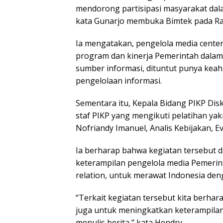
mendorong partisipasi masyarakat da
kata Gunarjo membuka Bimtek pada Rab
Ia mengatakan, pengelola media cent
program dan kinerja Pemerintah dalam 
sumber informasi, dituntut punya kea
pengelolaan informasi.
Sementara itu, Kepala Bidang PIKP Di
staf PIKP yang mengikuti pelatihan ya
Nofriandy Imanuel, Analis Kebijakan, E
Ia berharap bahwa kegiatan tersebut
keterampilan pengelola media Pemerin
relation, untuk merawat Indonesia de
“Terkait kegiatan tersebut kita berha
juga untuk meningkatkan keterampilan 
menulis berita,” kata Hendry.