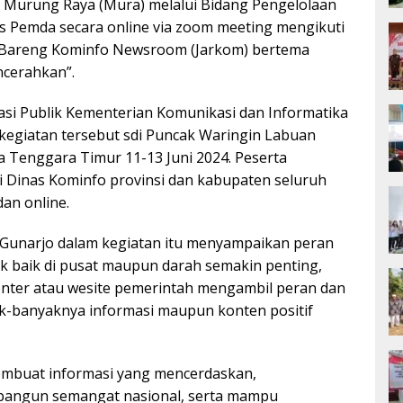
 Murung Raya (Mura) melalui Bidang Pengelolaan
s Pemda secara online via zoom meeting mengikuti
ar Bareng Kominfo Newsroom (Jarkom) bertema
ncerahkan”.
asi Publik Kementerian Komunikasi dan Informatika
kegiatan tersebut sdi Puncak Waringin Labuan
 Tenggara Timur 11-13 Juni 2024. Peserta
i Dinas Kominfo provinsi dan kabupaten seluruh
dan online.
 Gunarjo dalam kegiatan itu menyampaikan peran
ik baik di pusat maupun darah semakin penting,
nter atau wesite pemerintah mengambil peran dan
-banyaknya informasi maupun konten positif
embuat informasi yang mencerdaskan,
bangun semangat nasional, serta mampu