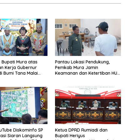
i Bupati Mura atas
Pantau Lokasi Pendukung,
n Kerja Gubernur
Pemkab Mura Jamin
di Bumi Tana Malai
Keamanan dan Ketertiban HUT
ingu
Daerah
uTube Diskominfo SP
Ketua DPRD Rumiadi dan
asi Siaran Langsung
Bupati Heriyus