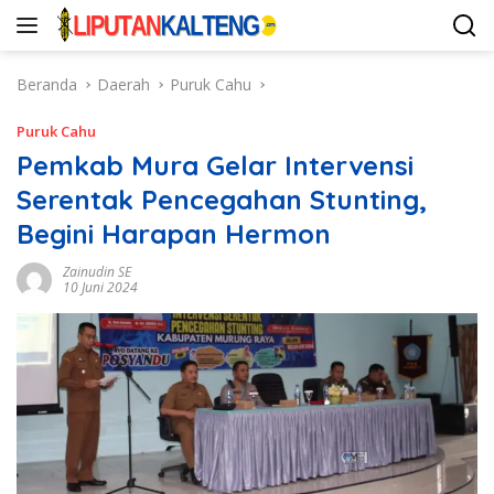
Langsung
ke
konten
Beranda
Daerah
Puruk Cahu
Puruk Cahu
Pemkab Mura Gelar Intervensi
Serentak Pencegahan Stunting,
Begini Harapan Hermon
Zainudin SE
10 Juni 2024