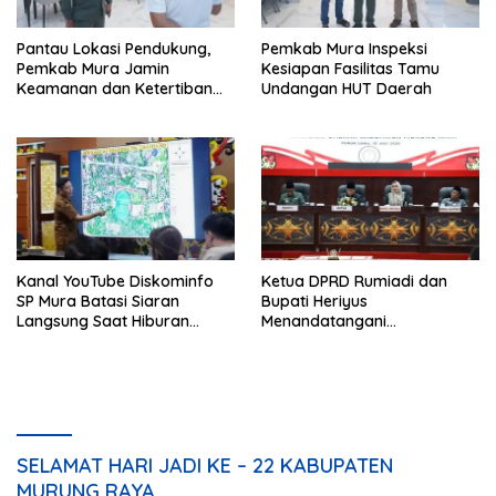
Pantau Lokasi Pendukung,
Pemkab Mura Inspeksi
Pemkab Mura Jamin
Kesiapan Fasilitas Tamu
Keamanan dan Ketertiban
Undangan HUT Daerah
HUT Daerah
Kanal YouTube Diskominfo
Ketua DPRD Rumiadi dan
SP Mura Batasi Siaran
Bupati Heriyus
Langsung Saat Hiburan
Menandatangani
Rakyat HUT ke-24
Kesepakatan Raperda
Perangkat Daerah
SELAMAT HARI JADI KE – 22 KABUPATEN
MURUNG RAYA