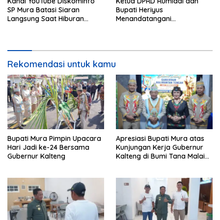
Kanal YouTube Diskominfo
Ketua DPRD Rumiadi dan
SP Mura Batasi Siaran
Bupati Heriyus
Langsung Saat Hiburan
Menandatangani
Rakyat HUT ke-24
Kesepakatan Raperda
Perangkat Daerah
Rekomendasi untuk kamu
Bupati Mura Pimpin Upacara
Apresiasi Bupati Mura atas
Hari Jadi ke-24 Bersama
Kunjungan Kerja Gubernur
Gubernur Kalteng
Kalteng di Bumi Tana Malai
Tolung Lingu