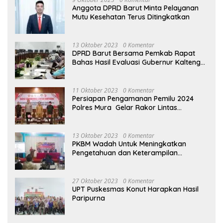
Anggota DPRD Barut Minta Pelayanan
Mutu Kesehatan Terus Ditingkatkan
13 Oktober 2023
0 Komentar
DPRD Barut Bersama Pemkab Rapat
Bahas Hasil Evaluasi Gubernur Kalteng
terhadap Raperda APBD Perubahan
2023
11 Oktober 2023
0 Komentar
Persiapan Pengamanan Pemilu 2024
Polres Mura Gelar Rakor Lintas
Sektoral
13 Oktober 2023
0 Komentar
PKBM Wadah Untuk Meningkatkan
Pengetahuan dan Keterampilan
Masyarakat Dalam Bidang Ekonomi
27 Oktober 2023
0 Komentar
UPT Puskesmas Konut Harapkan Hasil
Paripurna