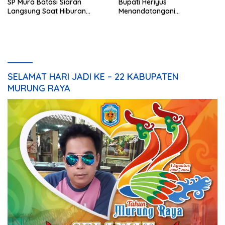
SP Mura Batasi Siaran
Bupati Heriyus
Langsung Saat Hiburan
Menandatangani
Rakyat HUT ke-24
Kesepakatan Raperda
Perangkat Daerah
SELAMAT HARI JADI KE – 22 KABUPATEN
MURUNG RAYA