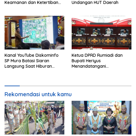
Keamanan dan Ketertiban
Undangan HUT Daerah
HUT Daerah
Kanal YouTube Diskominfo
Ketua DPRD Rumiadi dan
SP Mura Batasi Siaran
Bupati Heriyus
Langsung Saat Hiburan
Menandatangani
Rakyat HUT ke-24
Kesepakatan Raperda
Perangkat Daerah
Rekomendasi untuk kamu