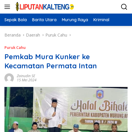
Langsung
ke
konten
Sepak Bola
Barito Utara
Murung Raya
Kriminal
Beranda
Daerah
Puruk Cahu
Puruk Cahu
Pemkab Mura Kunker ke
Kecamatan Permata Intan
Zainudin SE
15 Mei 2024