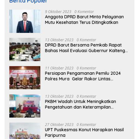
Berita Populer
9 Oktober 2023
0 Komentar
Anggota DPRD Barut Minta Pelayanan
Mutu Kesehatan Terus Ditingkatkan
13 Oktober 2023
0 Komentar
DPRD Barut Bersama Pemkab Rapat
Bahas Hasil Evaluasi Gubernur Kalteng
terhadap Raperda APBD Perubahan
2023
11 Oktober 2023
0 Komentar
Persiapan Pengamanan Pemilu 2024
Polres Mura Gelar Rakor Lintas
Sektoral
13 Oktober 2023
0 Komentar
PKBM Wadah Untuk Meningkatkan
Pengetahuan dan Keterampilan
Masyarakat Dalam Bidang Ekonomi
27 Oktober 2023
0 Komentar
UPT Puskesmas Konut Harapkan Hasil
Paripurna