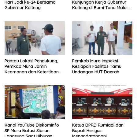
Hari Jadi ke-24 Bersama
Kunjungan Kerja Gubernur
Gubernur Kalteng
Kalteng di Bumi Tana Malai
Tolung Lingu
Pantau Lokasi Pendukung,
Pemkab Mura Inspeksi
Pemkab Mura Jamin
Kesiapan Fasilitas Tamu
Keamanan dan Ketertiban
Undangan HUT Daerah
HUT Daerah
Kanal YouTube Diskominfo
Ketua DPRD Rumiadi dan
SP Mura Batasi Siaran
Bupati Heriyus
Langsung Saat Hiburan
Menandatangani