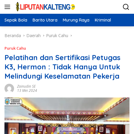
Langsung
ke
konten
Sepak Bola
Barito Utara
Murung Raya
Kriminal
Beranda
Daerah
Puruk Cahu
Puruk Cahu
Pelatihan dan Sertifikasi Petugas
K3, Hermon : Tidak Hanya Untuk
Melindungi Keselamatan Pekerja
Zainudin SE
13 Mei 2024