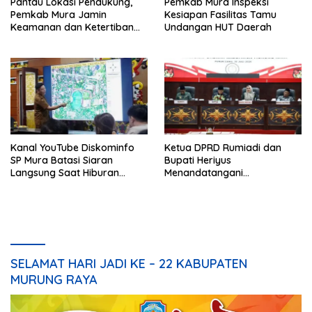
Pantau Lokasi Pendukung,
Pemkab Mura Inspeksi
Pemkab Mura Jamin
Kesiapan Fasilitas Tamu
Keamanan dan Ketertiban
Undangan HUT Daerah
HUT Daerah
Kanal YouTube Diskominfo
Ketua DPRD Rumiadi dan
SP Mura Batasi Siaran
Bupati Heriyus
Langsung Saat Hiburan
Menandatangani
Rakyat HUT ke-24
Kesepakatan Raperda
Perangkat Daerah
SELAMAT HARI JADI KE – 22 KABUPATEN
MURUNG RAYA