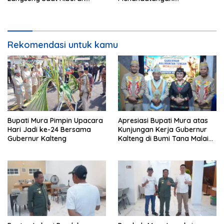
Rakyat HUT ke-24
Kesepakatan Raperda
Perangkat Daerah
Rekomendasi untuk kamu
Bupati Mura Pimpin Upacara
Apresiasi Bupati Mura atas
Hari Jadi ke-24 Bersama
Kunjungan Kerja Gubernur
Gubernur Kalteng
Kalteng di Bumi Tana Malai
Tolung Lingu