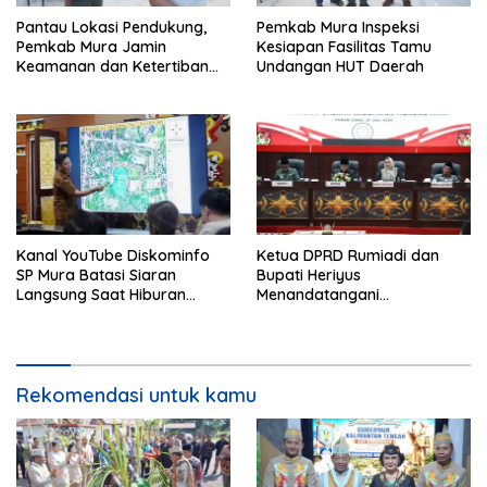
Pantau Lokasi Pendukung,
Pemkab Mura Inspeksi
Pemkab Mura Jamin
Kesiapan Fasilitas Tamu
Keamanan dan Ketertiban
Undangan HUT Daerah
HUT Daerah
Kanal YouTube Diskominfo
Ketua DPRD Rumiadi dan
SP Mura Batasi Siaran
Bupati Heriyus
Langsung Saat Hiburan
Menandatangani
Rakyat HUT ke-24
Kesepakatan Raperda
Perangkat Daerah
Rekomendasi untuk kamu