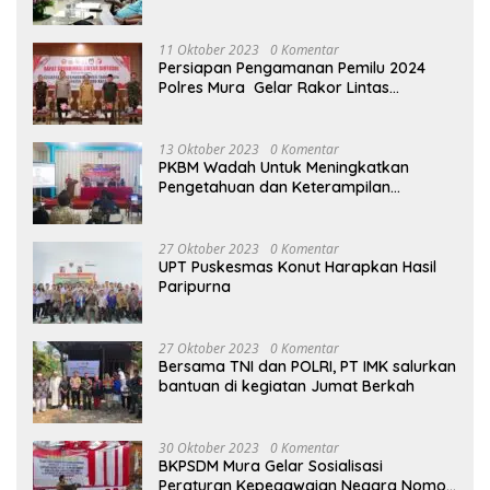
terhadap Raperda APBD Perubahan
2023
11 Oktober 2023
0 Komentar
Persiapan Pengamanan Pemilu 2024
Polres Mura Gelar Rakor Lintas
Sektoral
13 Oktober 2023
0 Komentar
PKBM Wadah Untuk Meningkatkan
Pengetahuan dan Keterampilan
Masyarakat Dalam Bidang Ekonomi
27 Oktober 2023
0 Komentar
UPT Puskesmas Konut Harapkan Hasil
Paripurna
27 Oktober 2023
0 Komentar
Bersama TNI dan POLRI, PT IMK salurkan
bantuan di kegiatan Jumat Berkah
30 Oktober 2023
0 Komentar
BKPSDM Mura Gelar Sosialisasi
Peraturan Kepegawaian Negara Nomor