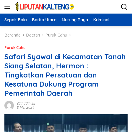
Langsung
ke
konten
Sepak Bola
Barito Utara
Murung Raya
Kriminal
Beranda
Daerah
Puruk Cahu
Puruk Cahu
Safari Syawal di Kecamatan Tanah
Siang Selatan, Hermon :
Tingkatkan Persatuan dan
Kesatuna Dukung Program
Pemerintah Daerah
Zainudin SE
8 Mei 2024