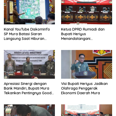
Kanal YouTube Diskominfo
Ketua DPRD Rumiadi dan
SP Mura Batasi Siaran
Bupati Heriyus
Langsung Saat Hiburan
Menandatangani
Rakyat HUT ke-24
Kesepakatan Raperda
Perangkat Daerah
Apresiasi Sinergi dengan
Visi Bupati Heriyus Jadikan
Bank Mandiri, Bupati Mura
Olahraga Penggerak
Tekankan Pentingnya Good
Ekonomi Daerah Mura
Governance