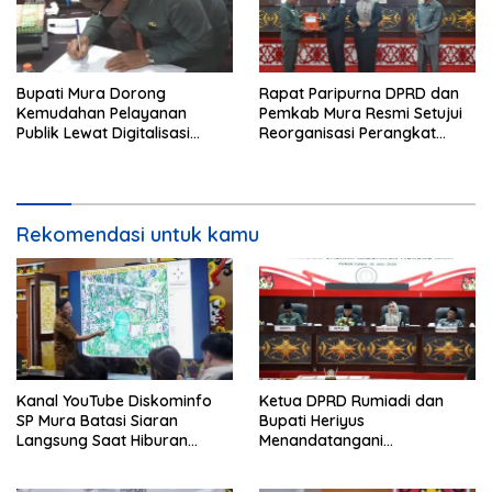
Bupati Mura Dorong
Rapat Paripurna DPRD dan
Kemudahan Pelayanan
Pemkab Mura Resmi Setujui
Publik Lewat Digitalisasi
Reorganisasi Perangkat
Pajak
Daerah
Rekomendasi untuk kamu
Kanal YouTube Diskominfo
Ketua DPRD Rumiadi dan
SP Mura Batasi Siaran
Bupati Heriyus
Langsung Saat Hiburan
Menandatangani
Rakyat HUT ke-24
Kesepakatan Raperda
Perangkat Daerah