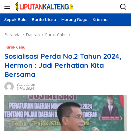
Langsung
ke
konten
Sepak Bola
Barito Utara
Murung Raya
Kriminal
Beranda
Daerah
Puruk Cahu
Puruk Cahu
Sosialisasi Perda No.2 Tahun 2024,
Hermon : Jadi Perhatian Kita
Bersama
Zainudin SE
6 Mei 2024