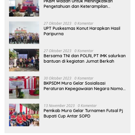
PKBM Wadah Untuk Meningkatkan
Pengetahuan dan Keterampilan
Masyarakat Dalam Bidang Ekonomi
27 Oktober 2023
0 Komentar
UPT Puskesmas Konut Harapkan Hasil
Paripurna
27 Oktober 2023
0 Komentar
Bersama TNI dan POLRI, PT IMK salurkan
bantuan di kegiatan Jumat Berkah
30 Oktober 2023
0 Komentar
BKPSDM Mura Gelar Sosialisasi
Peraturan Kepegawaian Negara Nomor
3 Tahun 2023
13 November 2023
0 Komentar
Pemkab Mura Gelar Turnamen Futsal Pj
Bupati Cup Antar SOPD