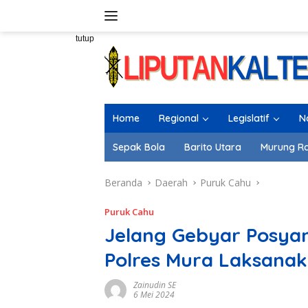
Langsung
ke
konten
tutup
Home
Regional
Legislatif
N
Sepak Bola
Barito Utara
Murung R
Beranda
Daerah
Puruk Cahu
Puruk Cahu
Jelang Gebyar Posyan
Polres Mura Laksanak
Zainudin SE
6 Mei 2024