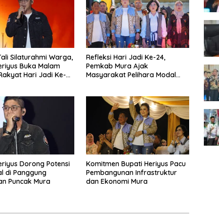
Tali Silaturahmi Warga,
Refleksi Hari Jadi Ke-24,
eriyus Buka Malam
Pemkab Mura Ajak
Rakyat Hari Jadi Ke-24
Masyarakat Pelihara Modal
Pembangunan
eriyus Dorong Potensi
Komitmen Bupati Heriyus Pacu
al di Panggung
Pembangunan Infrastruktur
an Puncak Mura
dan Ekonomi Mura