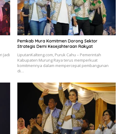
Pemkab Mura Komitmen Dorong Sektor
Strategis Demi Kesejahteraan Rakyat
i Jadi
LiputanKalteng.com, Puruk Cahu – Pemerintah
Kabupaten Murung Raya terus memperkuat
komitmennya dalam mempercepat pembangunan
di…