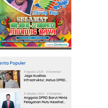
erita Populer
9 Agustus 2026
0 Komentar
Jaga Kualitas
Infrastruktur, Ketua DPRD
Mura Rumiadi Soroti
Kerusakan Jalan dan
Jembatan
9 Oktober 2023
0 Komentar
Anggota DPRD Barut Minta
Pelayanan Mutu Kesehatan
Terus Ditingkatkan