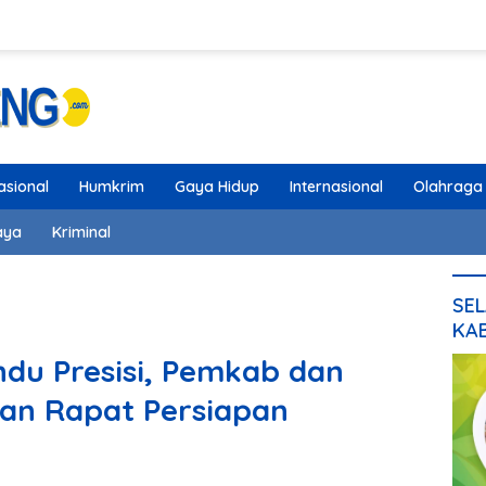
asional
Humkrim
Gaya Hidup
Internasional
Olahraga
aya
Kriminal
SEL
KA
du Presisi, Pemkab dan
an Rapat Persiapan