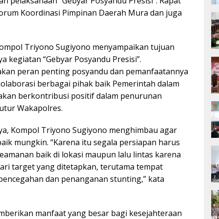
an pelaksanaan “Gebyar Posyandu Presisi”. Rapat
 Forum Koordinasi Pimpinan Daerah Mura dan juga
Kompol Triyono Sugiyono menyampaikan tujuan
nya kegiatan “Gebyar Posyandu Presisi”.
akan peran penting posyandu dan pemanfaatannya
olaborasi berbagai pihak baik Pemerintah dalam
akan berkontribusi positif dalam penurunan
utur Wakapolres.
Raya, Kompol Triyono Sugiyono menghimbau agar
baik mungkin. “Karena itu segala persiapan harus
keamanan baik di lokasi maupun lalu lintas karena
dari target yang ditetapkan, terutama tempat
pencegahan dan penanganan stunting,” kata
emberikan manfaat yang besar bagi kesejahteraan