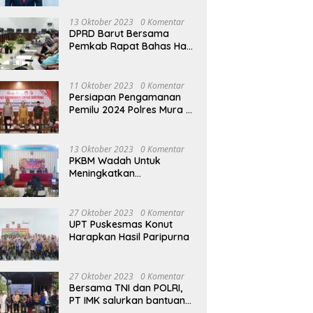
13 Oktober 2023
0 Komentar
DPRD Barut Bersama
Pemkab Rapat Bahas Hasil
Evaluasi Gubernur Kalteng
terhadap Raperda APBD
Perubahan 2023
11 Oktober 2023
0 Komentar
Persiapan Pengamanan
Pemilu 2024 Polres Mura
Gelar Rakor Lintas
Sektoral
13 Oktober 2023
0 Komentar
PKBM Wadah Untuk
Meningkatkan
Pengetahuan dan
Keterampilan Masyarakat
Dalam Bidang Ekonomi
27 Oktober 2023
0 Komentar
UPT Puskesmas Konut
Harapkan Hasil Paripurna
27 Oktober 2023
0 Komentar
Bersama TNI dan POLRI,
PT IMK salurkan bantuan
di kegiatan Jumat Berkah