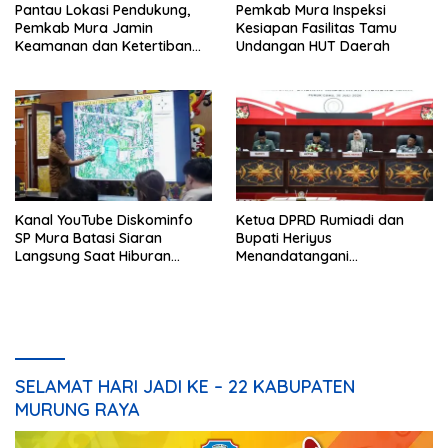
Pantau Lokasi Pendukung,
Pemkab Mura Inspeksi
Pemkab Mura Jamin
Kesiapan Fasilitas Tamu
Keamanan dan Ketertiban
Undangan HUT Daerah
HUT Daerah
Kanal YouTube Diskominfo
Ketua DPRD Rumiadi dan
SP Mura Batasi Siaran
Bupati Heriyus
Langsung Saat Hiburan
Menandatangani
Rakyat HUT ke-24
Kesepakatan Raperda
Perangkat Daerah
SELAMAT HARI JADI KE – 22 KABUPATEN
MURUNG RAYA