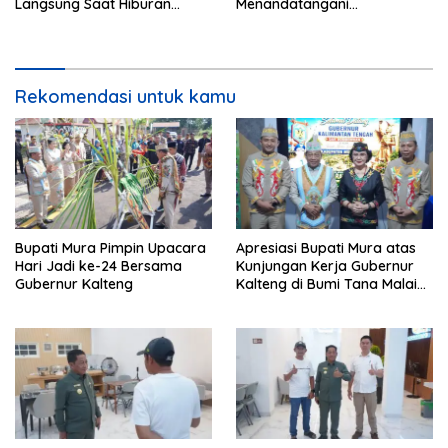
Langsung Saat Hiburan
Menandatangani
Rakyat HUT ke-24
Kesepakatan Raperda
Perangkat Daerah
Rekomendasi untuk kamu
Bupati Mura Pimpin Upacara
Apresiasi Bupati Mura atas
Hari Jadi ke-24 Bersama
Kunjungan Kerja Gubernur
Gubernur Kalteng
Kalteng di Bumi Tana Malai
Tolung Lingu