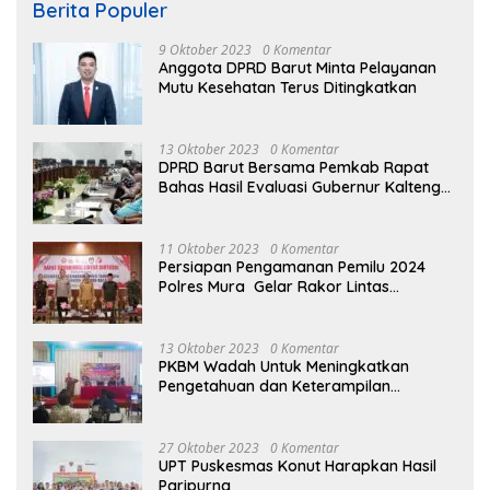
Berita Populer
9 Oktober 2023
0 Komentar
Anggota DPRD Barut Minta Pelayanan
Mutu Kesehatan Terus Ditingkatkan
13 Oktober 2023
0 Komentar
DPRD Barut Bersama Pemkab Rapat
Bahas Hasil Evaluasi Gubernur Kalteng
terhadap Raperda APBD Perubahan
2023
11 Oktober 2023
0 Komentar
Persiapan Pengamanan Pemilu 2024
Polres Mura Gelar Rakor Lintas
Sektoral
13 Oktober 2023
0 Komentar
PKBM Wadah Untuk Meningkatkan
Pengetahuan dan Keterampilan
Masyarakat Dalam Bidang Ekonomi
27 Oktober 2023
0 Komentar
UPT Puskesmas Konut Harapkan Hasil
Paripurna