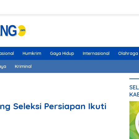
asional
Humkrim
Gaya Hidup
Internasional
Olahraga
aya
Kriminal
SEL
KA
ng Seleksi Persiapan Ikuti