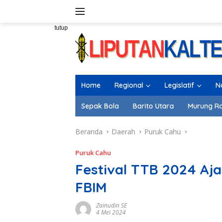
Langsung
ke
konten
tutup
Home
Regional
Legislatif
N
Sepak Bola
Barito Utara
Murung R
Beranda
Daerah
Puruk Cahu
Puruk Cahu
Festival TTB 2024 Aja
FBIM
Zainudin SE
4 Mei 2024