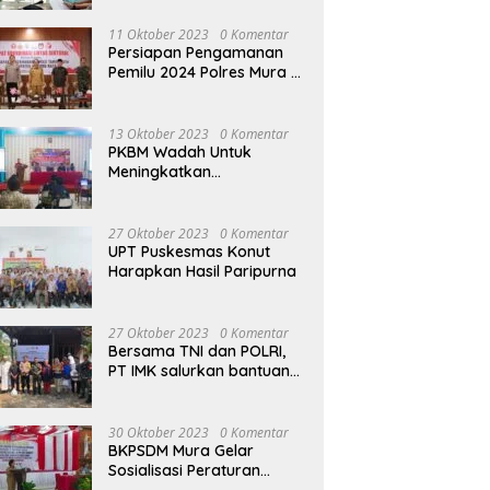
terhadap Raperda APBD
Perubahan 2023
11 Oktober 2023
0 Komentar
Persiapan Pengamanan
Pemilu 2024 Polres Mura
Gelar Rakor Lintas
Sektoral
13 Oktober 2023
0 Komentar
PKBM Wadah Untuk
Meningkatkan
Pengetahuan dan
Keterampilan Masyarakat
Dalam Bidang Ekonomi
27 Oktober 2023
0 Komentar
UPT Puskesmas Konut
Harapkan Hasil Paripurna
27 Oktober 2023
0 Komentar
Bersama TNI dan POLRI,
PT IMK salurkan bantuan
di kegiatan Jumat Berkah
30 Oktober 2023
0 Komentar
BKPSDM Mura Gelar
Sosialisasi Peraturan
Kepegawaian Negara