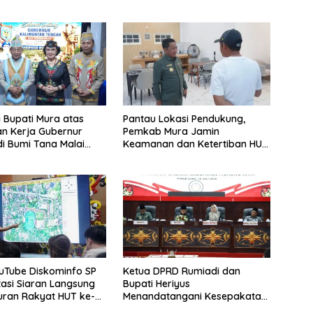
i Bupati Mura atas
Pantau Lokasi Pendukung,
n Kerja Gubernur
Pemkab Mura Jamin
di Bumi Tana Malai
Keamanan dan Ketertiban HUT
ingu
Daerah
uTube Diskominfo SP
Ketua DPRD Rumiadi dan
asi Siaran Langsung
Bupati Heriyus
uran Rakyat HUT ke-
Menandatangani Kesepakatan
Raperda Perangkat Daerah