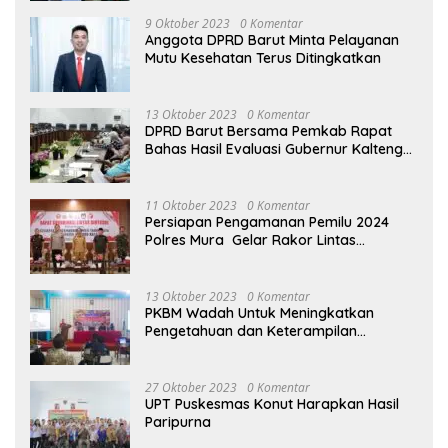
9 Oktober 2023
0 Komentar
Anggota DPRD Barut Minta Pelayanan
Mutu Kesehatan Terus Ditingkatkan
13 Oktober 2023
0 Komentar
DPRD Barut Bersama Pemkab Rapat
Bahas Hasil Evaluasi Gubernur Kalteng
terhadap Raperda APBD Perubahan
2023
11 Oktober 2023
0 Komentar
Persiapan Pengamanan Pemilu 2024
Polres Mura Gelar Rakor Lintas
Sektoral
13 Oktober 2023
0 Komentar
PKBM Wadah Untuk Meningkatkan
Pengetahuan dan Keterampilan
Masyarakat Dalam Bidang Ekonomi
27 Oktober 2023
0 Komentar
UPT Puskesmas Konut Harapkan Hasil
Paripurna