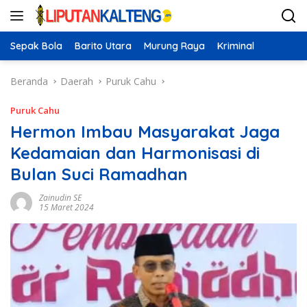
Langsung
ke
konten
Sepak Bola
Barito Utara
Murung Raya
Kriminal
Beranda
Daerah
Puruk Cahu
Puruk Cahu
Hermon Imbau Masyarakat Jaga
Kedamaian dan Harmonisasi di
Bulan Suci Ramadhan
Zainudin SE
15 Maret 2024