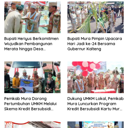
Bupati Heriyus Berkomitmen
Bupati Mura Pimpin Upacara
Wujudkan Pembangunan
Hari Jadi ke-24 Bersama
Merata hingga Desa
Gubernur Kalteng
Terpencil dan Tingkatkan
SDM
Pemkab Mura Dorong
Dukung UMKM Lokal, Pemkab
Pertumbuhan UMKM Melalui
Mura Luncurkan Program
Skema Kredit Bersubsidi
Kredit Bersubsidi Kartu Mura
Bunga Rendah
Hebat