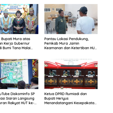
i Bupati Mura atas
Pantau Lokasi Pendukung,
n Kerja Gubernur
Pemkab Mura Jamin
di Bumi Tana Malai
Keamanan dan Ketertiban HUT
ingu
Daerah
uTube Diskominfo SP
Ketua DPRD Rumiadi dan
asi Siaran Langsung
Bupati Heriyus
uran Rakyat HUT ke-
Menandatangani Kesepakatan
Raperda Perangkat Daerah