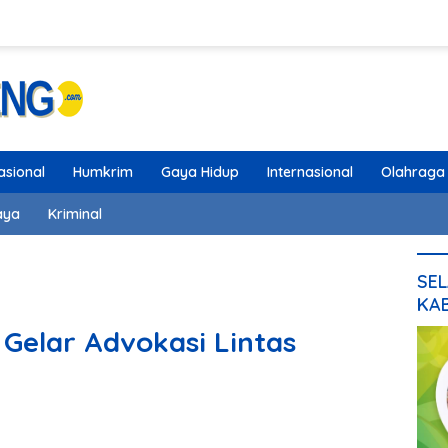
asional
Humkrim
Gaya Hidup
Internasional
Olahraga
aya
Kriminal
SEL
KA
elar Advokasi Lintas