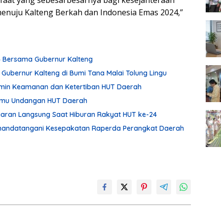
faat yang sebesarbesarnya bagi kesejahteraan
nuju Kalteng Berkah dan Indonesia Emas 2024,”
24 Bersama Gubernur Kalteng
 Gubernur Kalteng di Bumi Tana Malai Tolung Lingu
min Keamanan dan Ketertiban HUT Daerah
Tamu Undangan HUT Daerah
Siaran Langsung Saat Hiburan Rakyat HUT ke-24
enandatangani Kesepakatan Raperda Perangkat Daerah