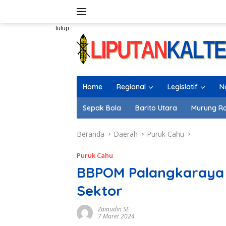
Langsung
ke
konten
tutup
Home
Regional
Legislatif
N
Sepak Bola
Barito Utara
Murung R
Beranda
Daerah
Puruk Cahu
Puruk Cahu
BBPOM Palangkaraya G
Sektor
Zainudin SE
7 Maret 2024