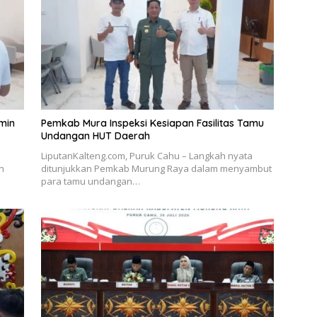
min
Pemkab Mura Inspeksi Kesiapan Fasilitas Tamu
Undangan HUT Daerah
LiputanKalteng.com, Puruk Cahu – Langkah nyata
n
ditunjukkan Pemkab Murung Raya dalam menyambut
para tamu undangan…