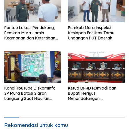
Pantau Lokasi Pendukung,
Pemkab Mura Inspeksi
Pemkab Mura Jamin
Kesiapan Fasilitas Tamu
Keamanan dan Ketertiban
Undangan HUT Daerah
HUT Daerah
Kanal YouTube Diskominfo
Ketua DPRD Rumiadi dan
SP Mura Batasi Siaran
Bupati Heriyus
Langsung Saat Hiburan
Menandatangani
Rakyat HUT ke-24
Kesepakatan Raperda
Perangkat Daerah
Rekomendasi untuk kamu