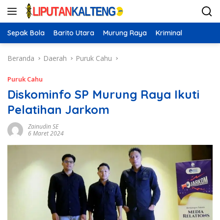
Langsung
ke
konten
Sepak Bola
Barito Utara
Murung Raya
Kriminal
Beranda
Daerah
Puruk Cahu
Puruk Cahu
Diskominfo SP Murung Raya Ikuti
Pelatihan Jarkom
Zainudin SE
6 Maret 2024