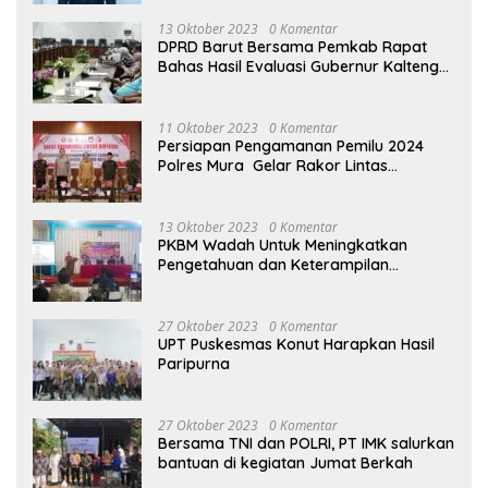
13 Oktober 2023
0 Komentar
DPRD Barut Bersama Pemkab Rapat
Bahas Hasil Evaluasi Gubernur Kalteng
terhadap Raperda APBD Perubahan
2023
11 Oktober 2023
0 Komentar
Persiapan Pengamanan Pemilu 2024
Polres Mura Gelar Rakor Lintas
Sektoral
13 Oktober 2023
0 Komentar
PKBM Wadah Untuk Meningkatkan
Pengetahuan dan Keterampilan
Masyarakat Dalam Bidang Ekonomi
27 Oktober 2023
0 Komentar
UPT Puskesmas Konut Harapkan Hasil
Paripurna
27 Oktober 2023
0 Komentar
Bersama TNI dan POLRI, PT IMK salurkan
bantuan di kegiatan Jumat Berkah