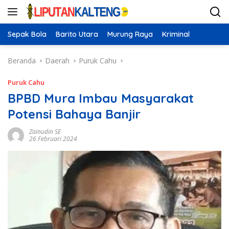
Langsung
ke
konten
Sepak Bola
Barito Utara
Murung Raya
Kriminal
Beranda
Daerah
Puruk Cahu
Puruk Cahu
BPBD Mura Imbau Masyarakat
Potensi Bahaya Banjir
Zainudin SE
26 Februari 2024