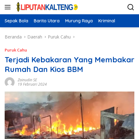
Langsung
ke
konten
Sepak Bola
Barito Utara
Murung Raya
Kriminal
Beranda
Daerah
Puruk Cahu
Puruk Cahu
Terjadi Kebakaran Yang Membakar
Rumah Dan Kios BBM
Zainudin SE
19 Februari 2024