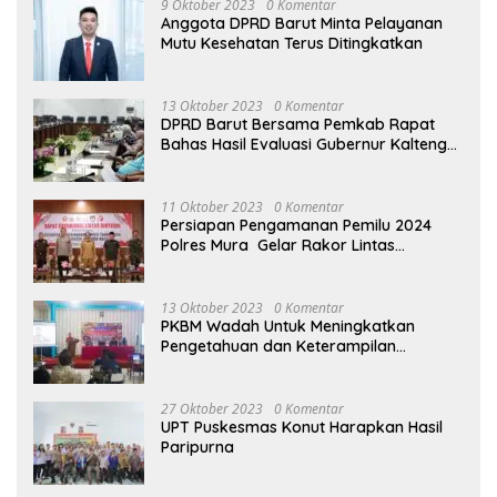
9 Oktober 2023
0 Komentar
Anggota DPRD Barut Minta Pelayanan
Mutu Kesehatan Terus Ditingkatkan
13 Oktober 2023
0 Komentar
DPRD Barut Bersama Pemkab Rapat
Bahas Hasil Evaluasi Gubernur Kalteng
terhadap Raperda APBD Perubahan
2023
11 Oktober 2023
0 Komentar
Persiapan Pengamanan Pemilu 2024
Polres Mura Gelar Rakor Lintas
Sektoral
13 Oktober 2023
0 Komentar
PKBM Wadah Untuk Meningkatkan
Pengetahuan dan Keterampilan
Masyarakat Dalam Bidang Ekonomi
27 Oktober 2023
0 Komentar
UPT Puskesmas Konut Harapkan Hasil
Paripurna