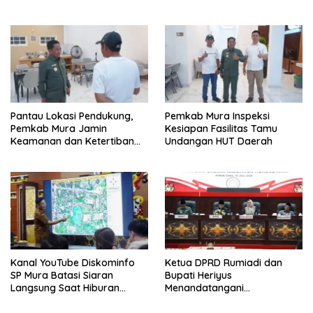
Tolung Lingu
Pantau Lokasi Pendukung,
Pemkab Mura Inspeksi
Pemkab Mura Jamin
Kesiapan Fasilitas Tamu
Keamanan dan Ketertiban
Undangan HUT Daerah
HUT Daerah
Kanal YouTube Diskominfo
Ketua DPRD Rumiadi dan
SP Mura Batasi Siaran
Bupati Heriyus
Langsung Saat Hiburan
Menandatangani
Rakyat HUT ke-24
Kesepakatan Raperda