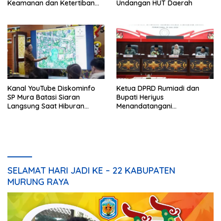
Keamanan dan Ketertiban
Undangan HUT Daerah
HUT Daerah
Kanal YouTube Diskominfo
Ketua DPRD Rumiadi dan
SP Mura Batasi Siaran
Bupati Heriyus
Langsung Saat Hiburan
Menandatangani
Rakyat HUT ke-24
Kesepakatan Raperda
Perangkat Daerah
SELAMAT HARI JADI KE – 22 KABUPATEN
MURUNG RAYA