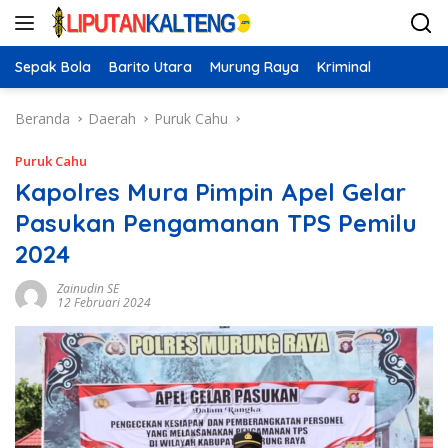
Langsung
ke
konten
Sepak Bola
Barito Utara
Murung Raya
Kriminal
Beranda
Daerah
Puruk Cahu
Puruk Cahu
Kapolres Mura Pimpin Apel Gelar
Pasukan Pengamanan TPS Pemilu
2024
Zainudin SE
12 Februari 2024