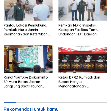
Pantau Lokasi Pendukung,
Pemkab Mura Inspeksi
Pemkab Mura Jamin
Kesiapan Fasilitas Tamu
Keamanan dan Ketertiban
Undangan HUT Daerah
HUT Daerah
Kanal YouTube Diskominfo
Ketua DPRD Rumiadi dan
SP Mura Batasi Siaran
Bupati Heriyus
Langsung Saat Hiburan
Menandatangani
Rakyat HUT ke-24
Kesepakatan Raperda
Perangkat Daerah
Rekomendasi untuk kamu