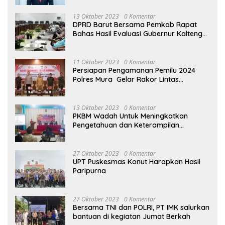
13 Oktober 2023
0 Komentar
DPRD Barut Bersama Pemkab Rapat
Bahas Hasil Evaluasi Gubernur Kalteng
terhadap Raperda APBD Perubahan
2023
11 Oktober 2023
0 Komentar
Persiapan Pengamanan Pemilu 2024
Polres Mura Gelar Rakor Lintas
Sektoral
13 Oktober 2023
0 Komentar
PKBM Wadah Untuk Meningkatkan
Pengetahuan dan Keterampilan
Masyarakat Dalam Bidang Ekonomi
27 Oktober 2023
0 Komentar
UPT Puskesmas Konut Harapkan Hasil
Paripurna
27 Oktober 2023
0 Komentar
Bersama TNI dan POLRI, PT IMK salurkan
bantuan di kegiatan Jumat Berkah