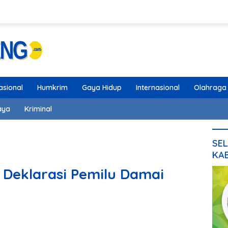
asional
Humkrim
Gaya Hidup
Internasional
Olahraga
aya
Kriminal
SEL
KA
 Deklarasi Pemilu Damai