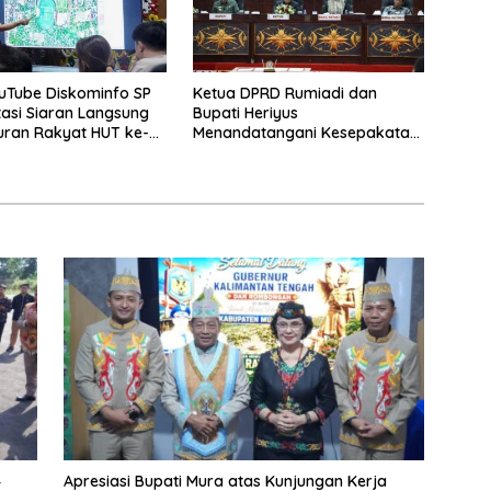
uTube Diskominfo SP
Ketua DPRD Rumiadi dan
asi Siaran Langsung
Bupati Heriyus
uran Rakyat HUT ke-
Menandatangani Kesepakatan
Raperda Perangkat Daerah
4
Apresiasi Bupati Mura atas Kunjungan Kerja