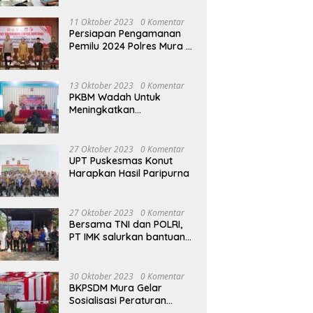
terhadap Raperda APBD
Perubahan 2023
11 Oktober 2023
0 Komentar
Persiapan Pengamanan
Pemilu 2024 Polres Mura
Gelar Rakor Lintas
Sektoral
13 Oktober 2023
0 Komentar
PKBM Wadah Untuk
Meningkatkan
Pengetahuan dan
Keterampilan Masyarakat
Dalam Bidang Ekonomi
27 Oktober 2023
0 Komentar
UPT Puskesmas Konut
Harapkan Hasil Paripurna
27 Oktober 2023
0 Komentar
Bersama TNI dan POLRI,
PT IMK salurkan bantuan
di kegiatan Jumat Berkah
30 Oktober 2023
0 Komentar
BKPSDM Mura Gelar
Sosialisasi Peraturan
Kepegawaian Negara