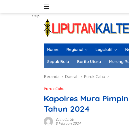
Langsung
ke
konten
tutup
Home
Regional
Legislatif
N
Sepak Bola
Barito Utara
Murung R
Beranda
Daerah
Puruk Cahu
Puruk Cahu
Kapolres Mura Pimpin
Tahun 2024
Zainudin SE
8 Februari 2024