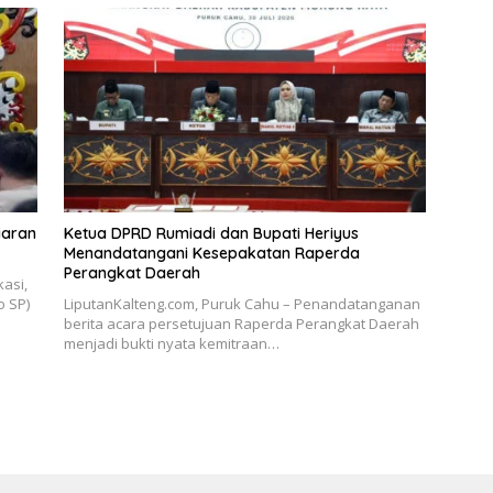
iaran
Ketua DPRD Rumiadi dan Bupati Heriyus
Menandatangani Kesepakatan Raperda
Perangkat Daerah
asi,
o SP)
LiputanKalteng.com, Puruk Cahu – Penandatanganan
berita acara persetujuan Raperda Perangkat Daerah
menjadi bukti nyata kemitraan…