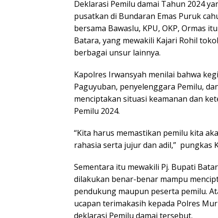
Deklarasi Pemilu damai Tahun 2024 yang
pusatkan di Bundaran Emas Puruk cahu,
bersama Bawaslu, KPU, OKP, Ormas itu d
Batara, yang mewakili Kajari Rohil to
berbagai unsur lainnya.
Kapolres Irwansyah menilai bahwa kegi
Paguyuban, penyelenggara Pemilu, dan 
menciptakan situasi keamanan dan ket
Pemilu 2024.
“Kita harus memastikan pemilu kita ak
rahasia serta jujur dan adil,” pungkas 
Sementara itu mewakili Pj. Bupati Bat
dilakukan benar-benar mampu mencipt
pendukung maupun peserta pemilu. A
ucapan terimakasih kepada Polres Mur
deklarasi Pemilu damai tersebut.